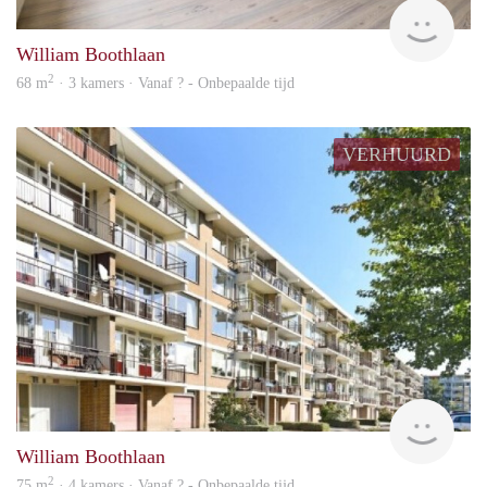
finde
William Boothlaan
2
68 m
· 3 kamers · Vanaf ? - Onbepaalde tijd
VERHUURD
finde
William Boothlaan
2
75 m
· 4 kamers · Vanaf ? - Onbepaalde tijd