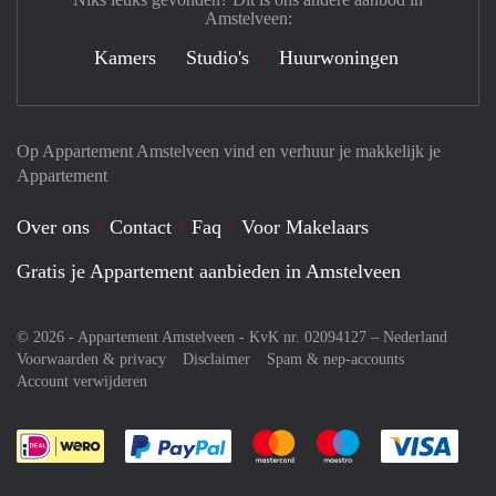
Amstelveen:
Kamers
Studio's
Huurwoningen
Op Appartement Amstelveen vind en verhuur je makkelijk je
Appartement
Over ons
Contact
Faq
Voor Makelaars
Gratis je Appartement aanbieden in Amstelveen
© 2026 - Appartement Amstelveen - KvK nr. 02094127 –
Nederland
Voorwaarden & privacy
Disclaimer
Spam & nep-accounts
Account verwijderen
Je rekent gemakkelijk af met Paypal
Je rekent gemakkelijk af met M
Je rekent gemakkelij
Je re