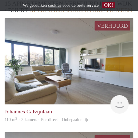
15 APPARTEMENTEN VERHUURD IN DE WIJK
OK!
We gebruiken
cookies
voor de beste service
/ BUURT
AUGUSTINUSPARK IN AMSTELVEEN
VERHUURD
Alco
Johannes Calvijnlaan
2
110 m
· 3 kamers · Per direct - Onbepaalde tijd