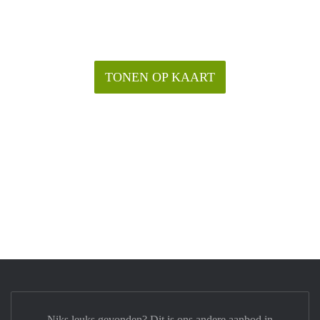
TONEN OP KAART
Niks leuks gevonden? Dit is ons andere aanbod in