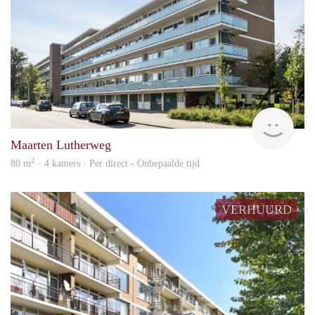
Alco
Maarten Lutherweg
2
80 m
· 4 kamers · Per direct - Onbepaalde tijd
VERHUURD