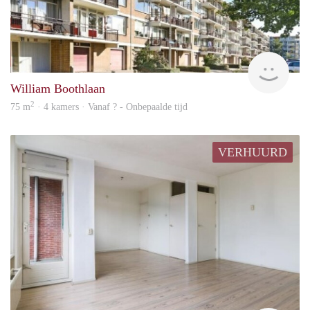
finde
William Boothlaan
2
75 m
· 4 kamers · Vanaf ? - Onbepaalde tijd
VERHUURD