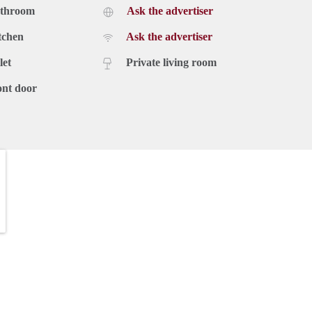
athroom
Ask the advertiser
tchen
Ask the advertiser
let
Private living room
ont door