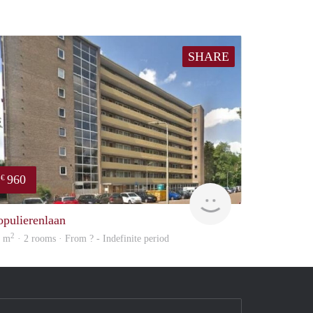
SHARE
960
€
finder
opulierenlaan
2
3 m
· 2 rooms · From ? - Indefinite period