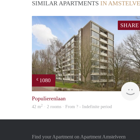
SIMILAR APARTMENTS
IN AMSTELV
SHARE
1080
€
Populierenlaan
2
42 m
· 2 rooms · From ? - Indefinite period
Find your Apartment on Apartment Amstelveen