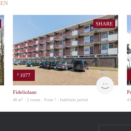
EEN
SHARE
1077
€
finder
Woning
Fideliolaan
P
2
48 m
· 2 rooms · From ? - Indefinite period
4