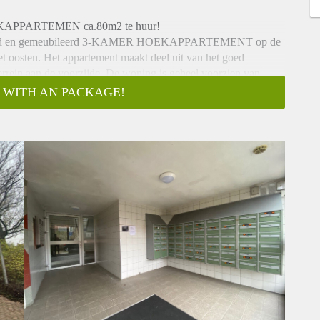
KAPPARTEMEN ca.80m2 te huur!
toffeerd en gemeubileerd 3-KAMER HOEKAPPARTEMENT op de
t oosten. Het appartement maakt deel uit van het goed
errein aan de voorzijde. De woning is geheel voorzien van
 WITH AN PACKAGE!
it aan winkels (waaronder een grote Albert Heijn, Bijenkorf,
(Schouwburg Amstelveen, muziekschool, bibliotheek en
s met gezellige terrasjes op het centrale plein) ontbreekt het
chtingen, is op 1 minuut loopafstand gelegen.
rging met elektra, trappenhuis en lift naar de 5e etage.
e hal heeft u toegang tot alle vertrekken.
an het gebouw en heeft door de vele ramen veel licht inval. De
lke toegang biedt tot het balkon. Het balkon is betegeld en
n voorzien van diverse inbouw apparatuur te weten een 5 pits
e. De moderne badkamer is voorzien van een ligbad, wastafel