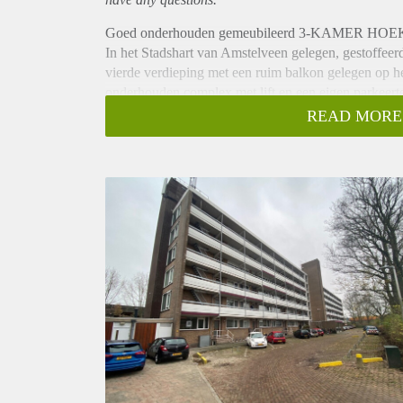
Goed onderhouden gemeubileerd 3-KAMER HOE
In het Stadshart van Amstelveen gelegen, ges
vierde verdieping met een ruim balkon gelegen op he
onderhouden complex met lift en een eigen parkeert
dubbele beglazing in kunststof kozijnen.
READ MORE
Het Stadshart kenmerkt zich door een grote diversite
diverse kleding- en verswinkels). Ook aan cultuur 
kunstuitleen) en horeca (diverse cafés en restaurantje
niet. Ook het busstation, met verbindingen in alle ri
Indeling:
Centraal entree met intercom, brievenbussen, privé be
Vierde verdieping
Entree met meterkast ten toegang tot de hal. Vanuit d
De ruime woonkamer is gelegen aan de achterzijde v
woonkamer is voorzien van een aparte eetgedeelte we
gelegen op het Oosten.
Van uit de hal heeft u toegang tot de moderne keuke
gasstel, afzuigkap, vaatwasser, koelvries combinati
meubel een het toilet.