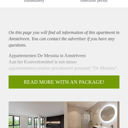
Immediately
Indefinite period
On this page you will find all information of this
apartment
in
Amstelveen. You can contact the advertiser if you have any
questions.
Appartementen De Messina in Amstelveen
Aan het Kostverlorenhof is een nieuw
appartementencomplex gerealiseerd genaamd “De Messina”,
ontworpen door architectenbureau Boparai Associates
Architekten. Het complex bestaat uit vijf bouwlagen met
READ MORE WITH AN PACKAGE!
parkeerkelder. de 24 twee- en driekamerappartementen
variëren in grootte van 80 tot 106 m², met ieder een eigen
buitenruimte.
Indeling:
De Doorzonappartementen
Type II: Zeven lichte doorzonappartementen met aan beide
zijden een terras met twee slaapkamers.