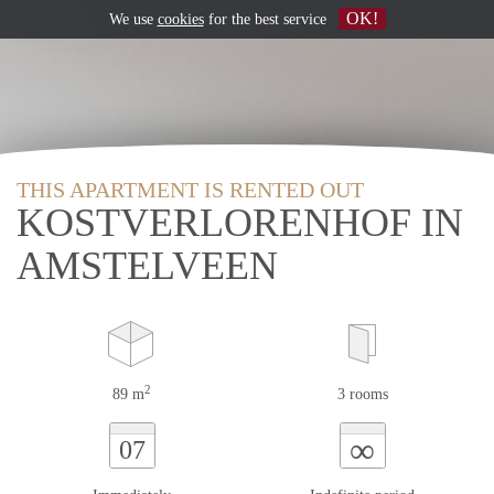
OK!
We use
cookies
for the best service
THIS APARTMENT IS RENTED OUT
KOSTVERLORENHOF IN
AMSTELVEEN
2
89 m
3 rooms
∞
07