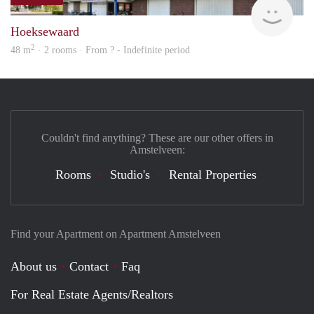
Woni
Hoeksewaard
2
48 m
· 2 rooms · From ? - Indefinite period
Couldn't find anything? These are our other offers in
Amstelveen:
Rooms
Studio's
Rental Properties
Find your Apartment on Apartment Amstelveen
About us
Contact
Faq
For Real Estate Agents/Realtors