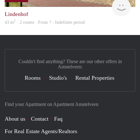
Woni
Lindenhof
2
43 m
· 2 rooms · From ? - Indefinite period
Couldn't find anything? These are our other offers in
Amstelveen:
Rooms
Studio's
Rental Properties
Find your Apartment on Apartment Amstelveen
About us
Contact
Faq
For Real Estate Agents/Realtors