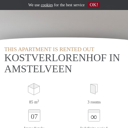
OK!
We use
cookies
for the best service
THIS APARTMENT IS RENTED OUT
KOSTVERLORENHOF IN
AMSTELVEEN
2
85 m
3 rooms
∞
07