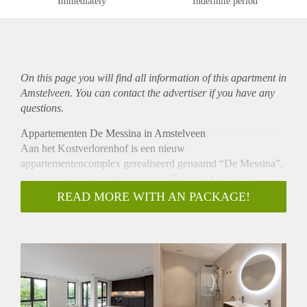
Immediately
Indefinite period
On this page you will find all information of this
apartment
in
Amstelveen. You can contact the advertiser if you have any
questions.
Appartementen De Messina in Amstelveen
Aan het Kostverlorenhof is een nieuw
appartementencomplex gerealiseerd genaamd “De Messina”,
ontworpen door architectenbureau Boparai Associates
Architekten. Het complex bestaat uit vijf bouwlagen met
READ MORE WITH AN PACKAGE!
parkeerkelder. de 24 twee- en driekamerappartementen
variëren in grootte van 80 tot 106 m², met ieder een eigen
buitenruimte.
Indeling:
Type I: Vier luxe appartementen met een heerlijk hoekterras
op het zuidwesten of zuidoosten met drieslaapkamers.
De appartementen worden gestoffeerd opgeleverd, met onder