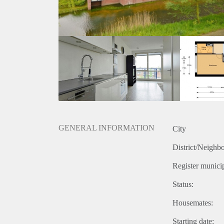
GENERAL INFORMATION
City
District/Neighb
Register municip
Status:
Housemates:
Starting date: