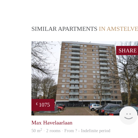
SIMILAR APARTMENTS
IN AMSTELV
SHARE
1075
€
Max Havelaarlaan
2
50 m
· 2 rooms · From ? - Indefinite period