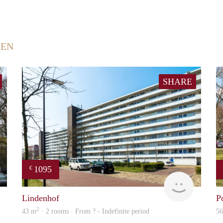
EEN
SHARE
1095
€
Woning
Woning
Lindenhof
P
2
43 m
· 2 rooms · From ? - Indefinite period
5