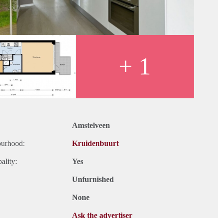
+ 1
Amstelveen
ourhood:
Kruidenbuurt
ality:
Yes
Unfurnished
None
Ask the advertiser