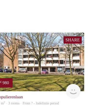
SHARE
980
€
rent
opulierenlaan
2
6 m
· 3 rooms · From ? - Indefinite period