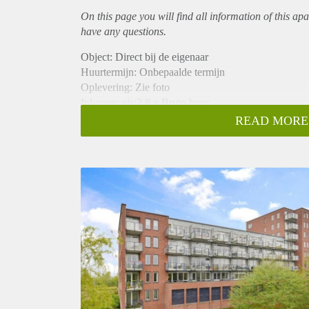
On this page you will find all information of this
apa
have any questions.
Object: Direct bij de eigenaar
Huurtermijn: Onbepaalde termijn
Oplevering: Zie foto
Inkomen eis:2,8 x Bruto huur
Garantiestelling mogelijk: Ja
READ MORE
Borg: 1 Maand
Bemiddeling kosten: Nee
Woningdelers toegestaan: Ja
Huisdieren toegestaan: Afhankelijk van de Eigenaar
Huurtoeslag grens: Nee
Geschikt voor studenten: Afhankelijk van de Eigena