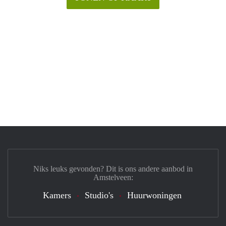
Niks leuks gevonden? Dit is ons andere aanbod in
Amstelveen:
Kamers
Studio's
Huurwoningen