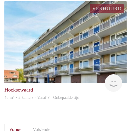
VERHUURD
finde
Hoeksewaard
2
48 m
· 2 kamers · Vanaf ? - Onbepaalde tijd
Vorige
Volgende