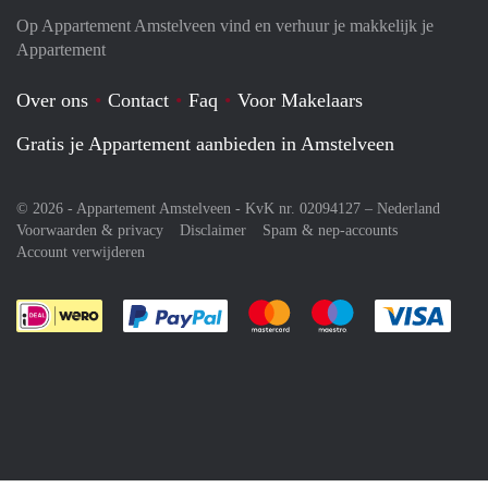
Op Appartement Amstelveen vind en verhuur je makkelijk je
Appartement
Over ons
Contact
Faq
Voor Makelaars
Gratis je Appartement aanbieden in Amstelveen
© 2026 - Appartement Amstelveen - KvK nr. 02094127 –
Nederland
Voorwaarden & privacy
Disclaimer
Spam & nep-accounts
Account verwijderen
Je rekent gemakkelijk af met Paypal
Je rekent gemakkelijk af met M
Je rekent gemakkelij
Je re