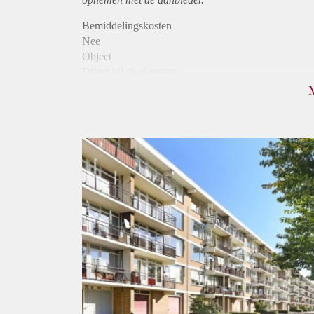
Bemiddelingskosten
Nee
Object
Direct bij de eigenaar
Borg
1040
Garantiestelling
Mogelijk
Huurtoeslag
Niet mogelijk
Inkomen eis
3,2 X Maandhuur Bruto
Huurtermijn
Onbepaalde termijn
Oplevering
Kaal