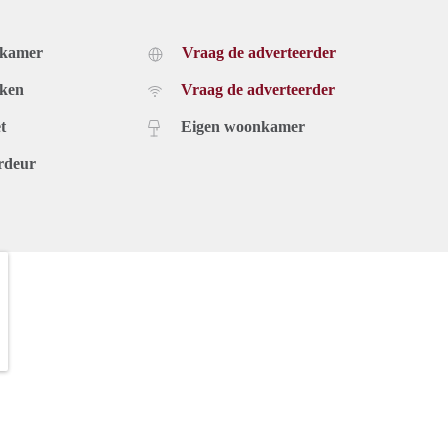
dkamer
Vraag de adverteerder
uken
Vraag de adverteerder
t
Eigen woonkamer
rdeur