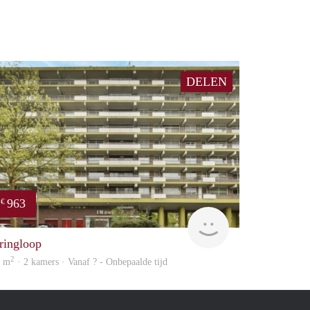
DELEN
963
€
finder
ringloop
2
0 m
· 2 kamers · Vanaf ? - Onbepaalde tijd