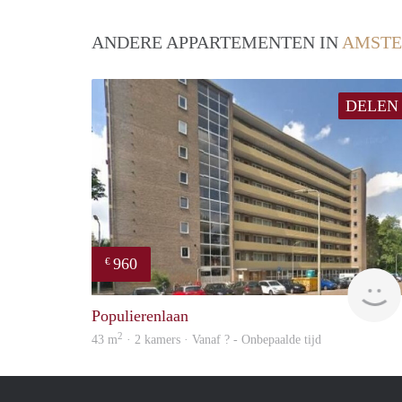
ANDERE APPARTEMENTEN IN
AMSTE
DELEN
960
€
Populierenlaan
2
43 m
· 2 kamers · Vanaf ? - Onbepaalde tijd