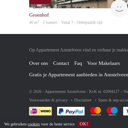
Groenhof
2
46 m
· 2 kamers · Vanaf ? - Onbepaalde tijd
Op Appartement Amstelveen vind en verhuur je makkel
Over ons
Contact
Faq
Voor Makelaars
Gratis je Appartement aanbieden in Amstelvee
© 2026 - Appartement Amstelveen - KvK nr. 02094127 –
Ne
Voorwaarden & privacy
Disclaimer
Spam & nep-acco
Je rekent gemakkelijk af 
Je rekent gemak
Je rek
OK!
We gebruiken
cookies
voor de beste service