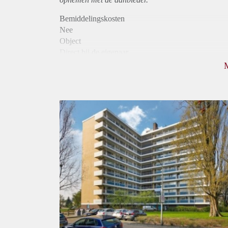
Bemiddelingskosten
Nee
Object
Direct bij de eigenaar
Borg
1250
Garantiestelling
Mogelijk
Huurtoeslag
Niet mogelijk
Inkomen eis
3,3 X Maandhuur Bruto
Huurtermijn
Onbepaalde termijn
Oplevering
Kaal