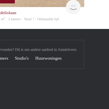
Woning
ideliolaan
2
8 m
· 2 kamers · Vanaf ? - Onbepaalde tijd
evonden? Dit is ons andere aanbod in Amstelveen:
mers
Studio's
Huurwoningen