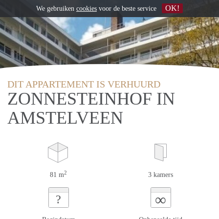
OK!
We gebruiken
cookies
voor de beste service
DIT APPARTEMENT IS VERHUURD
ZONNESTEINHOF IN
AMSTELVEEN
2
81 m
3 kamers
∞
?