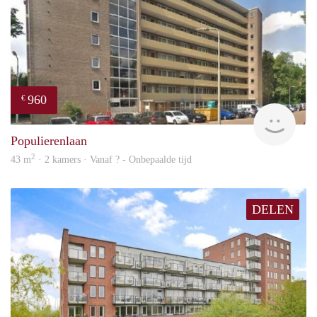
960
€
finde
Populierenlaan
2
43 m
· 2 kamers · Vanaf ? - Onbepaalde tijd
DELEN