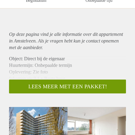
Begindatum
Onbepaalde tijd
Op deze pagina vind je alle informatie over dit
appartement
in Amstelveen. Als je vragen hebt kun je contact opnemen
met de aanbieder.
Object: Direct bij de eigenaar
Huurtermijn: Onbepaalde termijn
Oplevering: Zie foto
Inkomen eis:3,1 x Bruto huur
Garantiestelling mogelijk: Ja
LEES MEER MET EEN PAKKET!
Borg: 1 Maand
Bemiddeling kosten: Nee
Woningdelers toegestaan: Ja
Huisdieren toegestaan: Afhankelijk van de Eigenaar
Huurtoeslag grens: Nee
Geschikt voor studenten: Afhankelijk van de Eigenaar