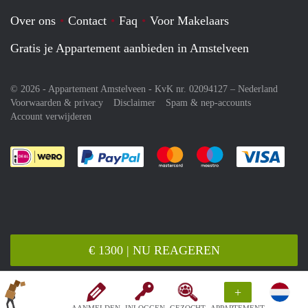
Over ons
Contact
Faq
Voor Makelaars
Gratis je Appartement aanbieden in Amstelveen
© 2026 - Appartement Amstelveen - KvK nr. 02094127 –
Nederland
Voorwaarden & privacy
Disclaimer
Spam & nep-accounts
Account verwijderen
Je rekent gemakkelijk af met Paypal
Je rekent gemakkelijk af met M
Je rekent gemakkelij
Je re
€ 1300 | NU REAGEREN
+