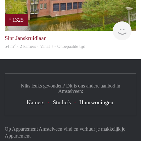
1325
€
Woni
Sint Janskruidlaan
2
54 m
· 2 kamers · Vanaf ? - Onbepaalde tijd
Niks leuks gevonden? Dit is ons andere aanbod in
Amstelveen:
Kamers
Studio's
Huurwoningen
Op Appartement Amstelveen vind en verhuur je makkelijk je
Appartement