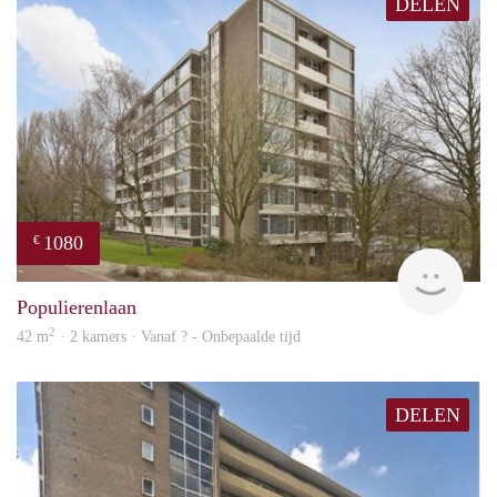
DELEN
1080
€
finde
Populierenlaan
2
42 m
· 2 kamers · Vanaf ? - Onbepaalde tijd
DELEN