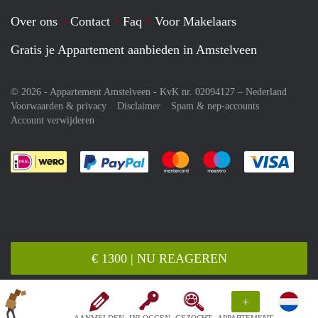
Over ons
Contact
Faq
Voor Makelaars
Gratis je Appartement aanbieden in Amstelveen
© 2026 - Appartement Amstelveen - KvK nr. 02094127 –
Nederland
Voorwaarden & privacy
Disclaimer
Spam & nep-accounts
Account verwijderen
Je rekent gemakkelijk af met Paypal
Je rekent gemakkelijk af met M
Je rekent gemakkelij
Je re
€ 1300 | NU REAGEREN
+