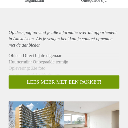
Begindatum
Onbepaalde tijd
Op deze pagina vind je alle informatie over dit
appartement
in Amstelveen. Als je vragen hebt kun je contact opnemen
met de aanbieder.
Object: Direct bij de eigenaar
Huurtermijn: Onbepaalde termijn
Oplevering: Zie foto
Inkomen eis:3,1 x Bruto huur
Garantiestelling mogelijk: Ja
LEES MEER MET EEN PAKKET!
Borg: 1 Maand
Bemiddeling kosten: Nee
Woningdelers toegestaan: Ja
Huisdieren toegestaan: Afhankelijk van de Eigenaar
Huurtoeslag grens: Nee
Geschikt voor studenten: Afhankelijk van de Eigenaar