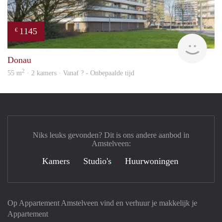
1145
€
finde
Donau
2
55 m
· 2 kamers · Vanaf ? - Onbepaalde tijd
Niks leuks gevonden? Dit is ons andere aanbod in
Amstelveen:
Kamers
Studio's
Huurwoningen
Op Appartement Amstelveen vind en verhuur je makkelijk je
Appartement