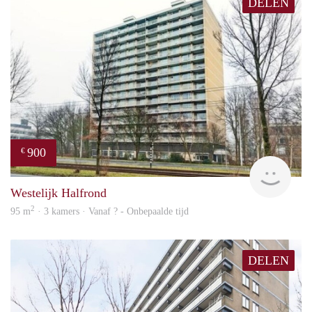
DELEN
900
€
finde
Westelijk Halfrond
2
95 m
· 3 kamers · Vanaf ? - Onbepaalde tijd
DELEN