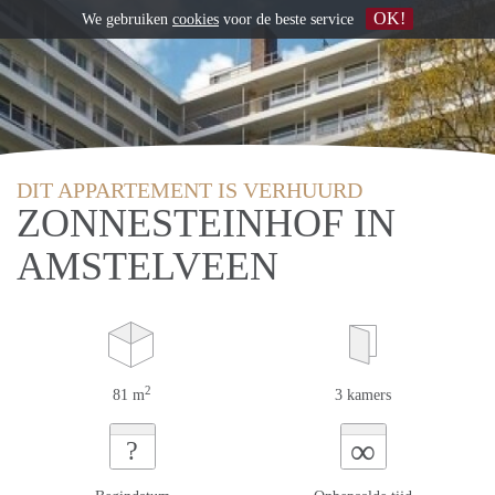
OK!
We gebruiken
cookies
voor de beste service
DIT APPARTEMENT IS VERHUURD
ZONNESTEINHOF IN
AMSTELVEEN
2
81 m
3 kamers
∞
?