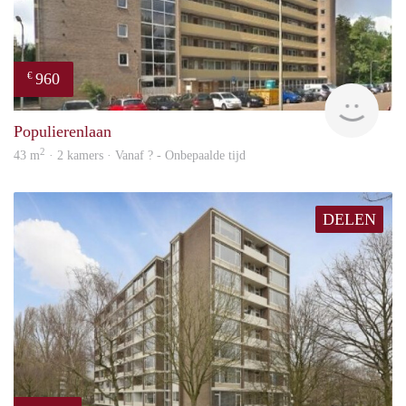
960
€
finde
Populierenlaan
2
43 m
· 2 kamers · Vanaf ? - Onbepaalde tijd
DELEN