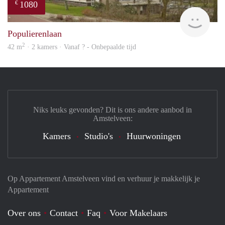
1080
€
finde
Populierenlaan
2
42 m
· 2 kamers · Vanaf ? - Onbepaalde tijd
Niks leuks gevonden? Dit is ons andere aanbod in
Amstelveen:
Kamers
Studio's
Huurwoningen
Op Appartement Amstelveen vind en verhuur je makkelijk je
Appartement
Over ons
Contact
Faq
Voor Makelaars