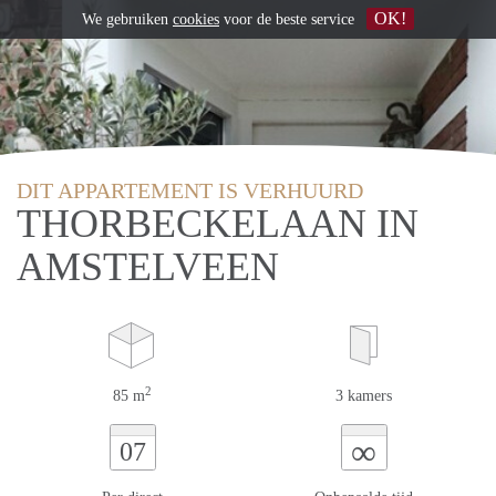
OK!
We gebruiken
cookies
voor de beste service
DIT APPARTEMENT IS VERHUURD
THORBECKELAAN IN
AMSTELVEEN
2
85 m
3 kamers
∞
07