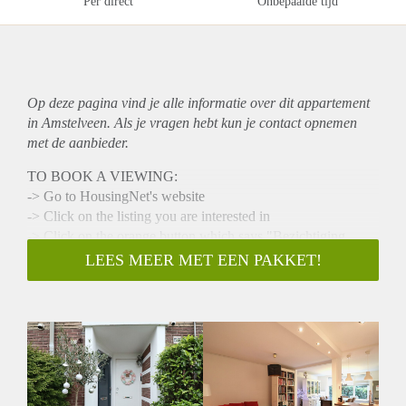
Per direct
Onbepaalde tijd
Op deze pagina vind je alle informatie over dit
appartement
in Amstelveen. Als je vragen hebt kun je contact opnemen
met de aanbieder.
TO BOOK A VIEWING:
-> Go to HousingNet's website
-> Click on the listing you are interested in
-> Click on the orange button which says "Bezichtiging
inplannen/Plan a viewing"
LEES MEER MET EEN PAKKET!
-> Confirm the viewing directly via this calendar
This cozy ground floor apartment has 2 gardens and is only a
3 minute walk away from the center of Amstelveen. Perfect
connection to the ring A-9 and easily accesible by public
transport. The apartment has 2 bedrooms and is fully
furnished, situated in a well maintained building.
- Available from 24-02-2025 for minimum 12 months