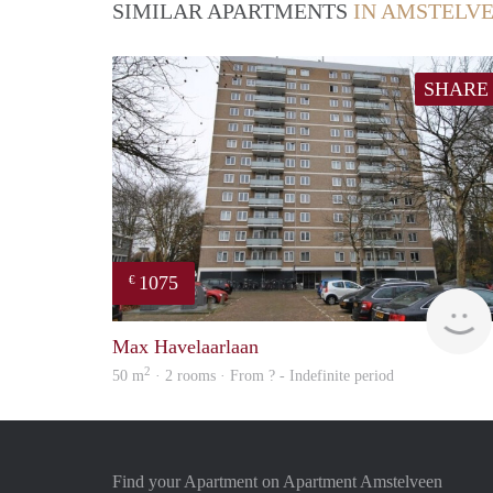
SIMILAR APARTMENTS
IN AMSTELV
SHARE
1075
€
Max Havelaarlaan
2
50 m
· 2 rooms · From ? - Indefinite period
Find your Apartment on Apartment Amstelveen