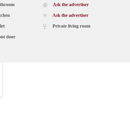
athroom
Ask the advertiser
materialen zoals beige-kleurige bakstenen in combinatie met
tchen
Ask the advertiser
harmonieuze wijze het gebouw te laten voegen in zijn
let
Private living room
ont door
verdeeld in vier typen: ‘Hoekterras’, ‘Doorzon’, ‘Dakterras’
fgewerkt. Het interieur van De Messina is ontworpen door
 lichte tinten gebruikt. De witte plafonds en witte wanden
van licht eiken in visgraatmotief hebben een luxe uitstraling.
imbaar zijn. De keuken is voorzien van donker houten kastjes
gde inbouwapparatuur zoals een vaatwasser, koel-
at. Het donkere beslag van de deuren sluit perfect aan bij de
 badkamers beschikken over een vrijstaand ligbad, een separate
l. De donkere kranen zorgen voor een mooi contrast met de
et nieuwe complex een gemiddelde GPR van 7,5 moet behalen
 gebouw bestaat uit vijf duurzaamheidsthema’s: energie,
waarde.
e koude opslag) gerealiseerd. Middels de WKO wordt