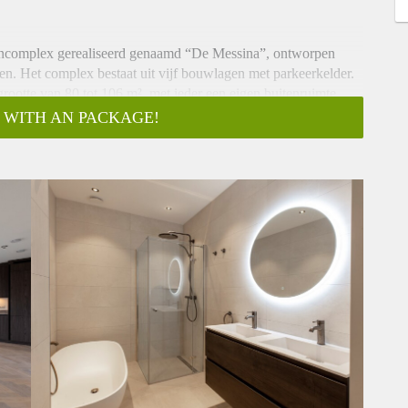
encomplex gerealiseerd genaamd “De Messina”, ontworpen
en. Het complex bestaat uit vijf bouwlagen met parkeerkelder.
rootte van 80 tot 106 m², met ieder een eigen buitenruimte.
 WITH AN PACKAGE!
ekterras op het zuidwesten of zuidoosten met drieslaapkamers.
 onder andere een parketvloer in visgraatmotief, strak
baar zijn. De keuken is uitgerust met luxe inbouwapparatuur
magnetron en een inductieplaat. In de ruime badkamers is een
amermeubel met dubbele wastafel aanwezig. De subtiele
n bij de rest van het appartement.
lcentrum Kostverlorenhof, dat om de hoek ligt, met diverse