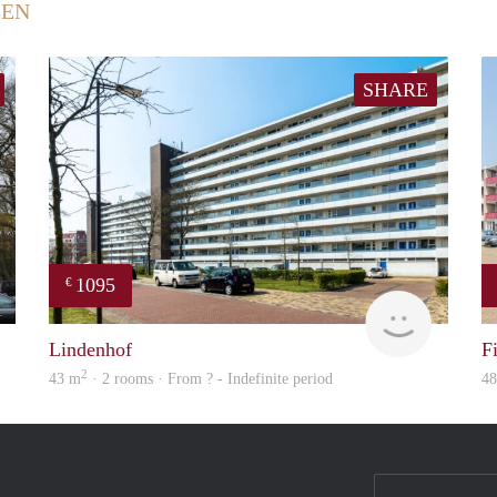
EEN
SHARE
1095
€
Woning
Woning
Lindenhof
F
2
43 m
· 2 rooms · From ? - Indefinite period
4