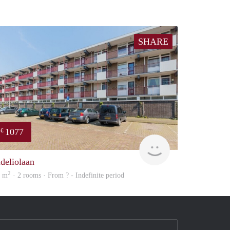
SHARE
1077
€
Woning
ideliolaan
2
8 m
· 2 rooms · From ? - Indefinite period