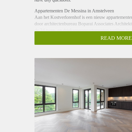
Appartementen De Messina in Amstelveen
Aan het Kostverlorenhof is een nieuw appartement
door architectenbureau Boparai Associates Architekt
de 24 twee- en driekamerappartementen variëren in g
Indeling:
READ MORE
Type I: Vier luxe appartementen met een heerlijk ho
De appartementen worden gestoffeerd opgeleverd, met
afgewerkte wanden en muren en inbouwspots die dim
zoals een vaatwasser, koel-vriescombinatie, -combi 
vrijstaand ligbad, een separate douche en een badk
accenten, zoals de donkere kranen, sluiten stijlvol aa
- Beschikbaar per 01/04/2023
- Huurprijs exclusief servicekosten
- Gestoffeerd
- Twee maanden waarborgsom
- Parkeerplaats
- Berging
Omgeving:
Kostverlorenhof is een gezellige wijk met het winke