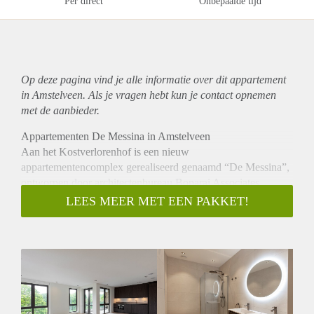
Per direct
Onbepaalde tijd
Op deze pagina vind je alle informatie over dit
appartement
in Amstelveen. Als je vragen hebt kun je contact opnemen
met de aanbieder.
Appartementen De Messina in Amstelveen
Aan het Kostverlorenhof is een nieuw
appartementencomplex gerealiseerd genaamd “De Messina”,
ontworpen door architectenbureau Boparai Associates
Architekten. Het complex bestaat uit vijf bouwlagen met
LEES MEER MET EEN PAKKET!
parkeerkelder. de 24 twee- en driekamerappartementen
variëren in grootte van 80 tot 106 m², met ieder een eigen
buitenruimte.
Indeling:
Type I: Vier luxe appartementen met een heerlijk hoekterras
op het zuidwesten of zuidoosten met drieslaapkamers.
De appartementen worden gestoffeerd opgeleverd, met onder