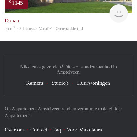
1145
€
finde
Donau
2
55 m
· 2 kamers · Vanaf ? - Onbepaalde tijd
Niks leuks gevonden? Dit is ons andere aanbod in
Amstelveen:
Kamers
Studio's
Huurwoningen
Op Appartement Amstelveen vind en verhuur je makkelijk je
Appartement
Over ons
Contact
Faq
Voor Makelaars