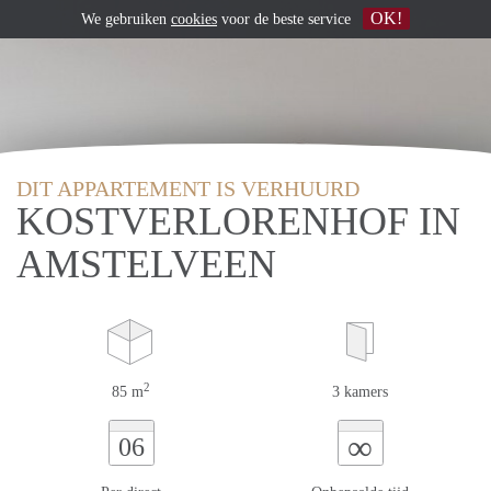
OK!
We gebruiken
cookies
voor de beste service
DIT APPARTEMENT IS VERHUURD
KOSTVERLORENHOF IN
AMSTELVEEN
2
85 m
3 kamers
∞
06