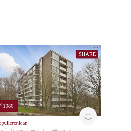
SHARE
1080
€
finder
opulierenlaan
2
2 m
· 2 rooms · From ? - Indefinite period