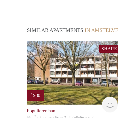
SIMILAR APARTMENTS
IN AMSTELV
SHARE
980
€
Populierenlaan
2
56 m
· 3 rooms · From ? - Indefinite period