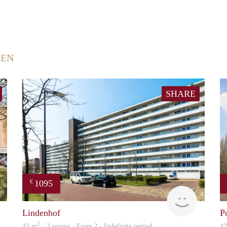
EEN
SHARE
1095
€
rent
Woning
Lindenhof
P
2
43 m
· 2 rooms · From ? - Indefinite period
4