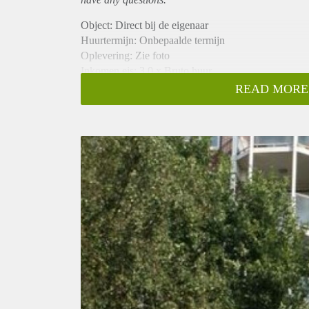
Object: Direct bij de eigenaar
Huurtermijn: Onbepaalde termijn
Oplevering: Zie foto
Inkomen eis: 3,0 x Bruto huur
Garantiestelling mogelijk: Ja
READ MORE
Borg: 1 Maand
Bemiddeling kosten: Nee
Woningdelers toegestaan: Ja
Huisdieren toegestaan: Afhankelijk van de Eigenaar
Huurtoeslag grens: Nee
Geschikt voor studenten: Afhankelijk van de Eigena