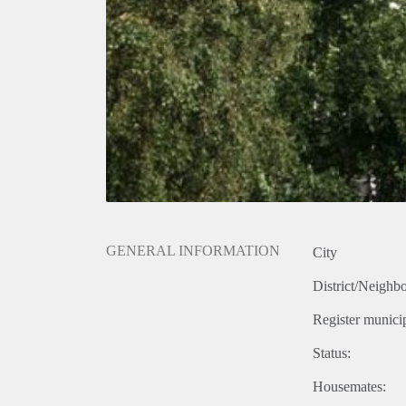
GENERAL INFORMATION
City
District/Neighb
Register municip
Status:
Housemates: