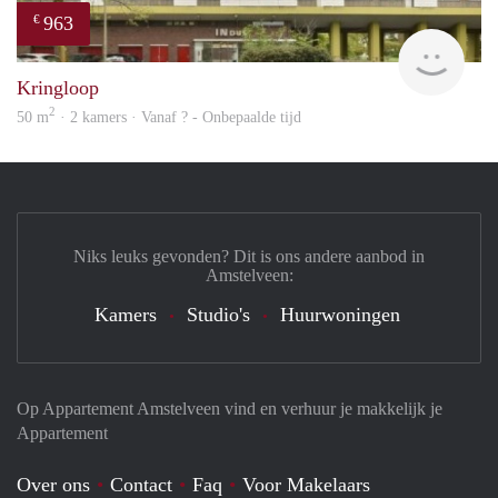
963
€
finde
Kringloop
2
50 m
· 2 kamers · Vanaf ? - Onbepaalde tijd
Niks leuks gevonden? Dit is ons andere aanbod in
Amstelveen:
Kamers
Studio's
Huurwoningen
Op Appartement Amstelveen vind en verhuur je makkelijk je
Appartement
Over ons
Contact
Faq
Voor Makelaars