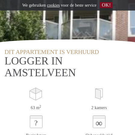
OK!
We gebruiken
cookies
voor de beste service
DIT APPARTEMENT IS VERHUURD
LOGGER IN
AMSTELVEEN
2
63 m
2 kamers
∞
?