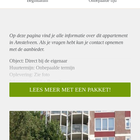
Begindatum
Onbepaalde tijd
Op deze pagina vind je alle informatie over dit
appartement
in Amstelveen. Als je vragen hebt kun je contact opnemen
met de aanbieder.
Object: Direct bij de eigenaar
Huurtermijn: Onbepaalde termijn
Oplevering: Zie foto
Inkomen eis: 3,0 x Bruto huur
Garantiestelling mogelijk: Ja
LEES MEER MET EEN PAKKET!
Borg: 1 Maand
Bemiddeling kosten: Nee
Woningdelers toegestaan: Ja
Huisdieren toegestaan: Afhankelijk van de Eigenaar
Huurtoeslag grens: Nee
Geschikt voor studenten: Afhankelijk van de Eigenaar