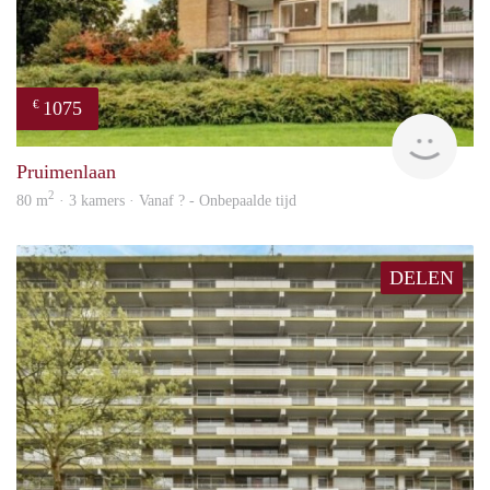
1075
€
finde
Pruimenlaan
2
80 m
· 3 kamers · Vanaf ? - Onbepaalde tijd
DELEN