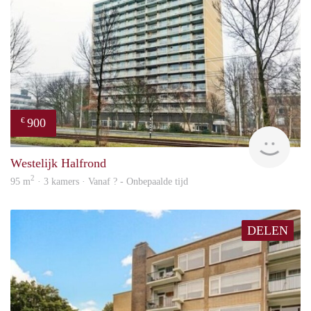
900
€
finde
Westelijk Halfrond
2
95 m
· 3 kamers · Vanaf ? - Onbepaalde tijd
DELEN