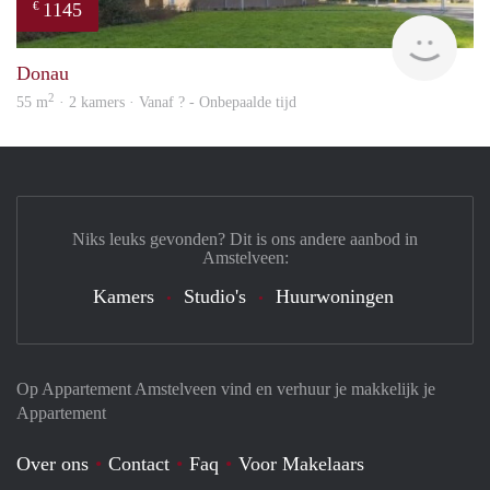
1145
€
finde
Donau
2
55 m
· 2 kamers · Vanaf ? - Onbepaalde tijd
Niks leuks gevonden? Dit is ons andere aanbod in
Amstelveen:
Kamers
Studio's
Huurwoningen
Op Appartement Amstelveen vind en verhuur je makkelijk je
Appartement
Over ons
Contact
Faq
Voor Makelaars