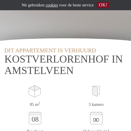
OK!
We gebruiken
cookies
voor de beste service
DIT APPARTEMENT IS VERHUURD
KOSTVERLORENHOF IN
AMSTELVEEN
2
85 m
3 kamers
∞
08