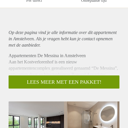
Per direct
Onbepaalde tijd
Op deze pagina vind je alle informatie over dit
appartement
in Amstelveen. Als je vragen hebt kun je contact opnemen
met de aanbieder.
Appartementen De Messina in Amstelveen
Aan het Kostverlorenhof is een nieuw
appartementencomplex gerealiseerd genaamd “De Messina”,
ontworpen door architectenbureau Boparai Associates
Architekten. Het complex bestaat uit vijf bouwlagen met
LEES MEER MET EEN PAKKET!
parkeerkelder. de 24 twee- en driekamerappartementen
variëren in grootte van 80 tot 106 m², met ieder een eigen
buitenruimte.
Indeling:
De Doorzonappartementen
Type II: Zeven lichte doorzonappartementen met aan beide
zijden een terras met twee slaapkamers.