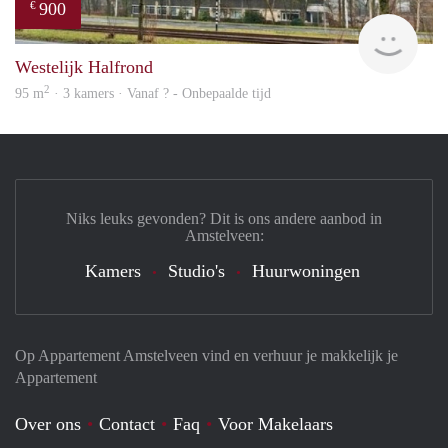
900
€
finde
Westelijk Halfrond
2
95 m
· 3 kamers · Vanaf ? - Onbepaalde tijd
Niks leuks gevonden? Dit is ons andere aanbod in
Amstelveen:
Kamers
Studio's
Huurwoningen
Op Appartement Amstelveen vind en verhuur je makkelijk je
Appartement
Over ons
Contact
Faq
Voor Makelaars