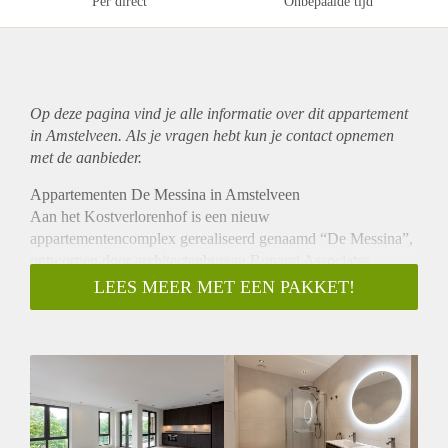
Per direct
Onbepaalde tijd
Op deze pagina vind je alle informatie over dit
appartement
in Amstelveen. Als je vragen hebt kun je contact opnemen
met de aanbieder.
Appartementen De Messina in Amstelveen
Aan het Kostverlorenhof is een nieuw
appartementencomplex gerealiseerd genaamd “De Messina”,
ontworpen door architectenbureau Boparai Associates
Architekten. Het complex bestaat uit vijf bouwlagen met
LEES MEER MET EEN PAKKET!
parkeerkelder. de 24 twee- en driekamerappartementen
variëren in grootte van 80 tot 106 m², met ieder een eigen
buitenruimte.
Indeling:
De Doorzonappartementen
Type II: Zeven lichte doorzonappartementen met aan beide
zijden een terras met drie slaapkamers.