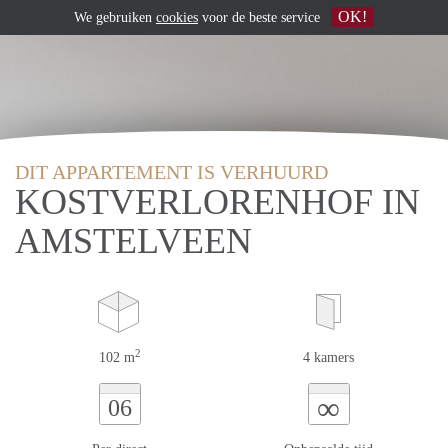
OK!
We gebruiken
cookies
voor de beste service
DIT APPARTEMENT IS VERHUURD
KOSTVERLORENHOF IN
AMSTELVEEN
2
102 m
4 kamers
∞
06