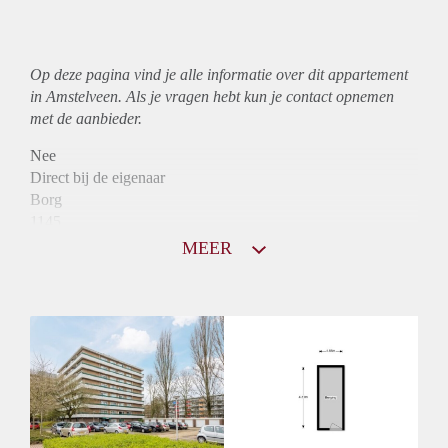
Op deze pagina vind je alle informatie over dit
appartement
in Amstelveen. Als je vragen hebt kun je contact opnemen
met de aanbieder.
Nee
Direct bij de eigenaar
Borg
1145
Garantiestelling
MEER
Mogelijk
Huurtoeslag
Niet mogelijk
Inkomen eis
3,2 X Maandhuur Bruto
Huurtermijn
Onbepaalde termijn
Oplevering
Kaal