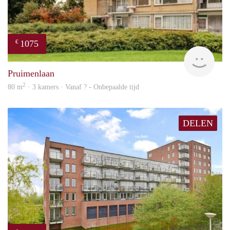
1075
€
finde
Pruimenlaan
2
80 m
· 3 kamers · Vanaf ? - Onbepaalde tijd
DELEN