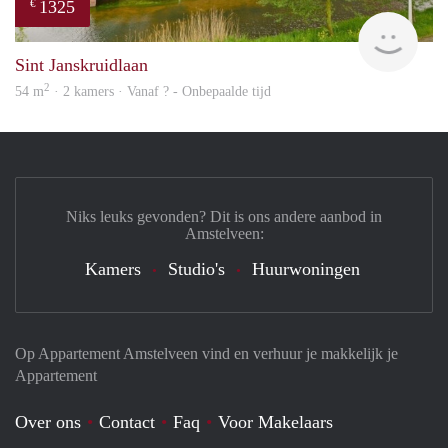
1325
€
Woni
Sint Janskruidlaan
2
54 m
· 2 kamers · Vanaf ? - Onbepaalde tijd
Niks leuks gevonden? Dit is ons andere aanbod in
Amstelveen:
Kamers
Studio's
Huurwoningen
Op Appartement Amstelveen vind en verhuur je makkelijk je
Appartement
Over ons
Contact
Faq
Voor Makelaars