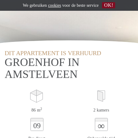
OK!
We gebruiken
cookies
voor de beste service
DIT APPARTEMENT IS VERHUURD
GROENHOF IN
AMSTELVEEN
2
86 m
2 kamers
∞
09