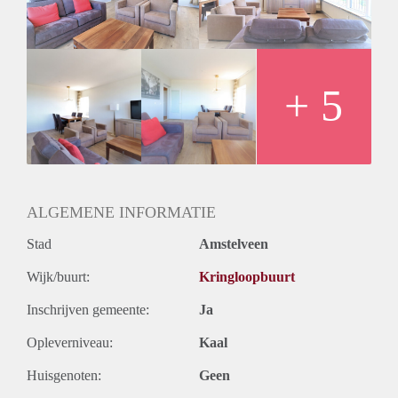
- Fully furnished
- Fully equipped kitchen
- 2 bedrooms
- Free parking in front of the building
- 13th floor reachable by elevator
+ 5
- 86m2
- Registration possible
- Bathroom with shower and sink
- Seperate toilet
- Seperate storage
Rental price € 1450,- excluding utilities
ALGEMENE INFORMATIE
Deposit equal to 2 months rent
Stad
Amstelveen
Wijk/buurt:
Kringloopbuurt
Inschrijven gemeente:
Ja
Opleverniveau:
Kaal
Huisgenoten:
Geen