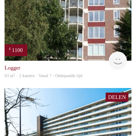
1100
€
rent
Logger
2
63 m
· 2 kamers · Vanaf ? - Onbepaalde tijd
DELEN