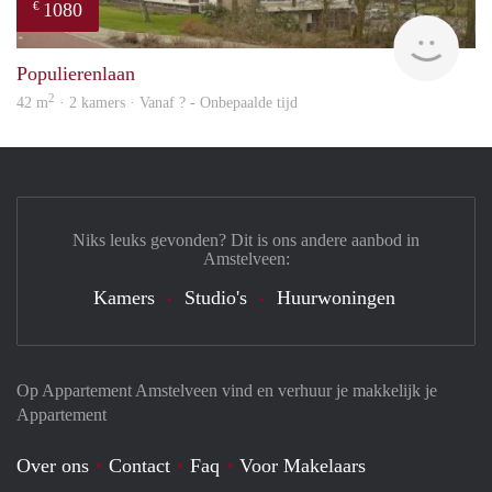
1080
€
finde
Populierenlaan
2
42 m
· 2 kamers · Vanaf ? - Onbepaalde tijd
Niks leuks gevonden? Dit is ons andere aanbod in
Amstelveen:
Kamers
Studio's
Huurwoningen
Op Appartement Amstelveen vind en verhuur je makkelijk je
Appartement
Over ons
Contact
Faq
Voor Makelaars