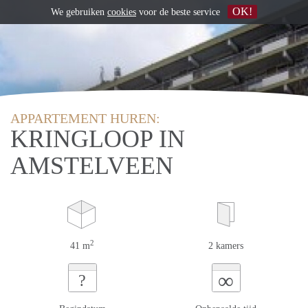
OK!
We gebruiken
cookies
voor de beste service
APPARTEMENT HUREN:
KRINGLOOP IN
AMSTELVEEN
2
41 m
2 kamers
∞
?