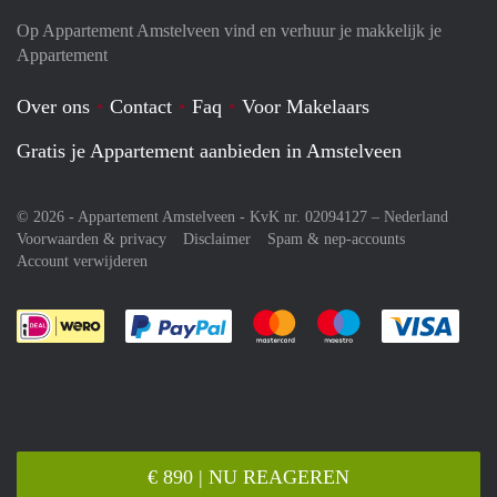
Op Appartement Amstelveen vind en verhuur je makkelijk je
Appartement
Over ons
Contact
Faq
Voor Makelaars
Gratis je Appartement aanbieden in Amstelveen
© 2026 - Appartement Amstelveen - KvK nr. 02094127 –
Nederland
Voorwaarden & privacy
Disclaimer
Spam & nep-accounts
Account verwijderen
Je rekent gemakkelijk af met Paypal
Je rekent gemakkelijk af met M
Je rekent gemakkelij
Je re
€ 890 | NU REAGEREN