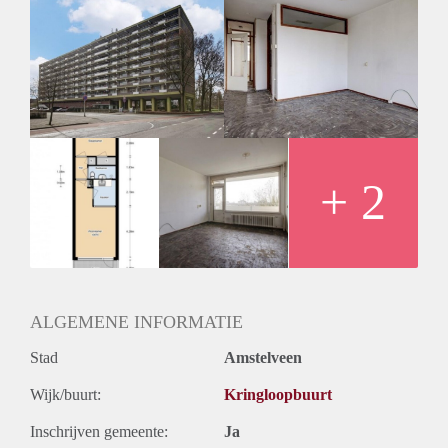
Huurtoeslag
Mogelijk
Inkomen eis
N.V.T.
Huurtermijn
Onbepaalde termijn
Oplevering
Kaal
+ 2
ALGEMENE INFORMATIE
Stad
Amstelveen
Wijk/buurt:
Kringloopbuurt
Inschrijven gemeente:
Ja