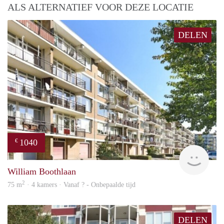
ALS ALTERNATIEF VOOR DEZE LOCATIE
DELEN
1040
€
rent
William Boothlaan
2
75 m
· 4 kamers · Vanaf ? - Onbepaalde tijd
DELEN