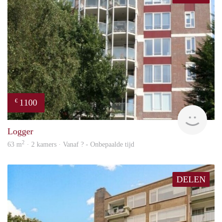
1100
€
rent
Logger
2
63 m
· 2 kamers · Vanaf ? - Onbepaalde tijd
DELEN