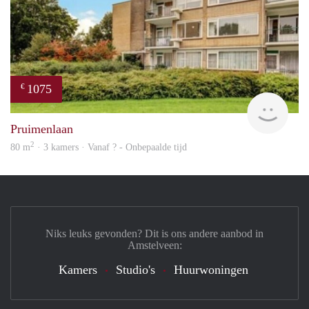
1075
€
finde
Pruimenlaan
2
80 m
· 3 kamers · Vanaf ? - Onbepaalde tijd
Niks leuks gevonden? Dit is ons andere aanbod in
Amstelveen:
Kamers
Studio's
Huurwoningen