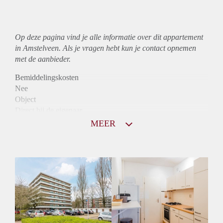
Op deze pagina vind je alle informatie over dit
appartement
in Amstelveen. Als je vragen hebt kun je contact opnemen
met de aanbieder.
Bemiddelingskosten
Nee
Object
Direct bij de eigenaar
Borg
MEER
1075
Garantiestelling
Mogelijk
Huurtoeslag
Niet mogelijk
Inkomen eis
3,1 X Maandhuur Bruto
Huurtermijn
Onbepaalde termijn