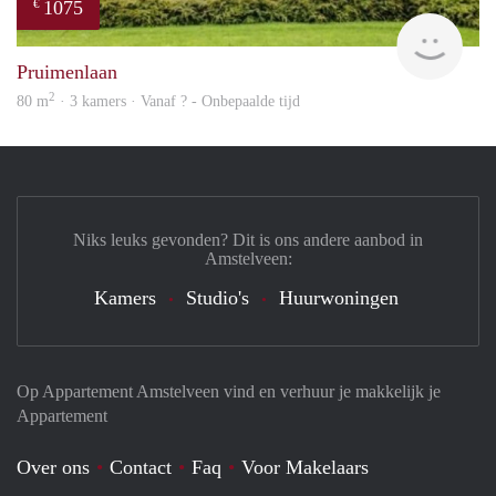
1075
€
finde
Pruimenlaan
2
80 m
· 3 kamers · Vanaf ? - Onbepaalde tijd
Niks leuks gevonden? Dit is ons andere aanbod in
Amstelveen:
Kamers
Studio's
Huurwoningen
Op Appartement Amstelveen vind en verhuur je makkelijk je
Appartement
Over ons
Contact
Faq
Voor Makelaars