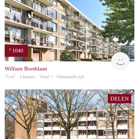
1040
€
rent
William Boothlaan
2
75 m
· 4 kamers · Vanaf ? - Onbepaalde tijd
DELEN