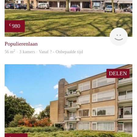
980
€
rent
Populierenlaan
2
56 m
· 3 kamers · Vanaf ? - Onbepaalde tijd
DELEN