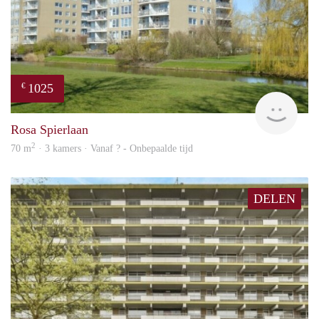
1025
€
rent
Rosa Spierlaan
2
70 m
· 3 kamers · Vanaf ? - Onbepaalde tijd
DELEN