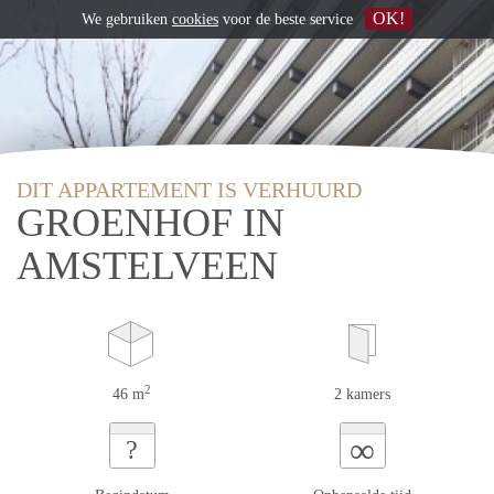
OK!
We gebruiken
cookies
voor de beste service
DIT APPARTEMENT IS VERHUURD
GROENHOF IN
AMSTELVEEN
2
46 m
2 kamers
∞
?