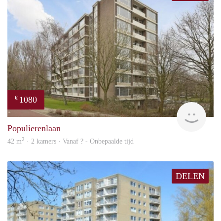
1080
€
finde
Populierenlaan
2
42 m
· 2 kamers · Vanaf ? - Onbepaalde tijd
DELEN