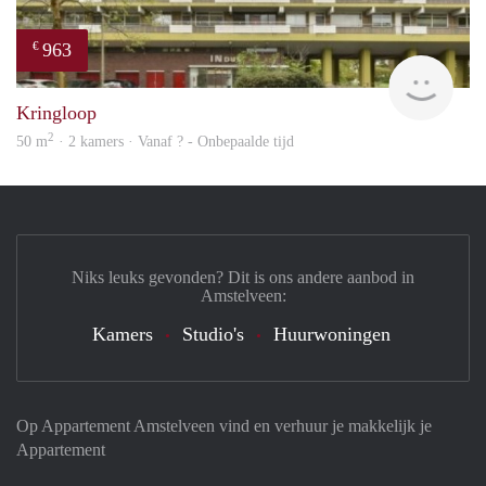
963
€
finde
Kringloop
2
50 m
· 2 kamers · Vanaf ? - Onbepaalde tijd
Niks leuks gevonden? Dit is ons andere aanbod in
Amstelveen:
Kamers
Studio's
Huurwoningen
Op Appartement Amstelveen vind en verhuur je makkelijk je
Appartement