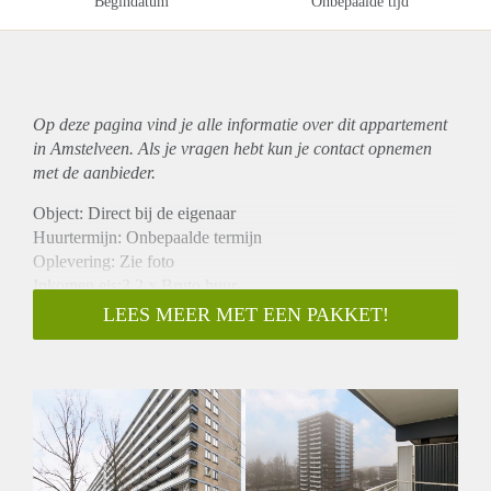
Begindatum
Onbepaalde tijd
Op deze pagina vind je alle informatie over dit
appartement
in Amstelveen. Als je vragen hebt kun je contact opnemen
met de aanbieder.
Object: Direct bij de eigenaar
Huurtermijn: Onbepaalde termijn
Oplevering: Zie foto
Inkomen eis:3,2 x Bruto huur
Garantiestelling mogelijk: Ja
LEES MEER MET EEN PAKKET!
Borg: 1 Maand
Bemiddeling kosten: Nee
Woningdelers toegestaan: Ja
Huisdieren toegestaan: Afhankelijk van de Eigenaar
Huurtoeslag grens: Nee
Geschikt voor studenten: Afhankelijk van de Eigenaar