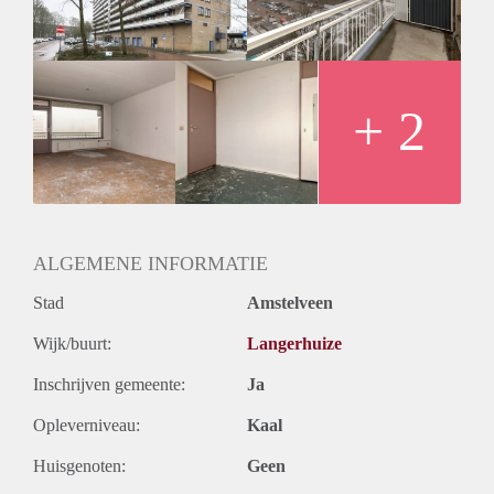
Huurtermijn
Onbepaalde termijn
Oplevering
Kaal
+ 2
ALGEMENE INFORMATIE
Stad
Amstelveen
Wijk/buurt:
Langerhuize
Inschrijven gemeente:
Ja
Opleverniveau:
Kaal
Huisgenoten:
Geen