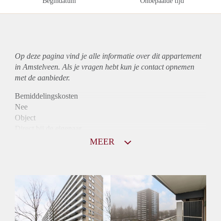
Begindatum
Onbepaalde tijd
Op deze pagina vind je alle informatie over dit
appartement
in Amstelveen. Als je vragen hebt kun je contact opnemen
met de aanbieder.
Bemiddelingskosten
Nee
Object
Direct bij de eigenaar
Borg
MEER
1020
Garantiestelling
Mogelijk
Huurtoeslag
Niet mogelijk
Inkomen eis
3,1 X Maandhuur Bruto