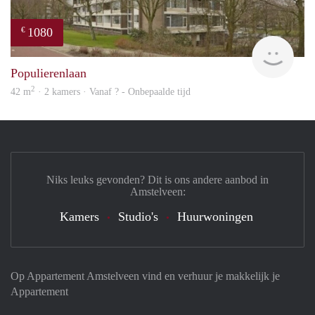
1080
€
finde
Populierenlaan
2
42 m
· 2 kamers · Vanaf ? - Onbepaalde tijd
Niks leuks gevonden? Dit is ons andere aanbod in
Amstelveen:
Kamers
Studio's
Huurwoningen
Op Appartement Amstelveen vind en verhuur je makkelijk je
Appartement