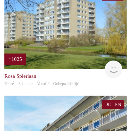
1025
€
finde
Rosa Spierlaan
2
70 m
· 3 kamers · Vanaf ? - Onbepaalde tijd
DELEN