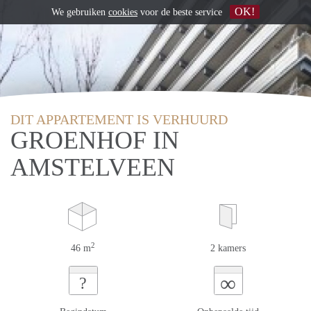
OK!
We gebruiken
cookies
voor de beste service
DIT APPARTEMENT IS VERHUURD
GROENHOF IN
AMSTELVEEN
2
46 m
2 kamers
∞
?