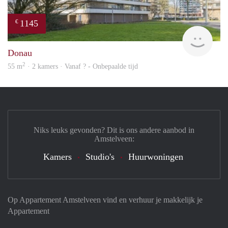
1145
€
finde
Donau
2
55 m
· 2 kamers · Vanaf ? - Onbepaalde tijd
Niks leuks gevonden? Dit is ons andere aanbod in
Amstelveen:
Kamers
Studio's
Huurwoningen
Op Appartement Amstelveen vind en verhuur je makkelijk je
Appartement