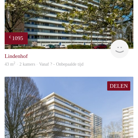
1095
€
finde
Lindenhof
2
43 m
· 2 kamers · Vanaf ? - Onbepaalde tijd
DELEN