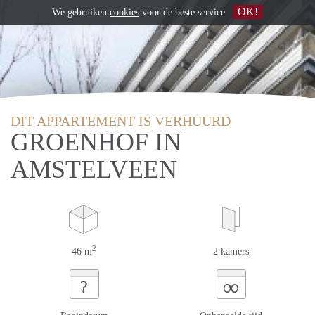
OK!
We gebruiken
cookies
voor de beste service
DIT APPARTEMENT IS VERHUURD
GROENHOF IN
AMSTELVEEN
2
46 m
2 kamers
∞
?