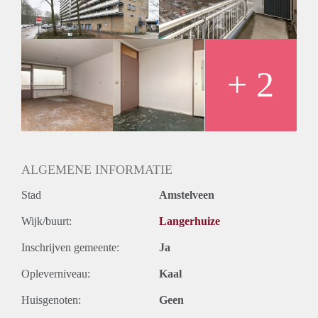
Huurtermijn
Onbepaalde termijn
Oplevering
Kaal
+ 2
ALGEMENE INFORMATIE
Stad
Amstelveen
Wijk/buurt:
Langerhuize
Inschrijven gemeente:
Ja
Opleverniveau:
Kaal
Huisgenoten:
Geen