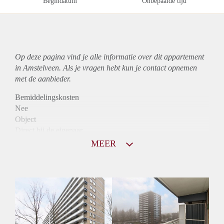
Begindatum
Onbepaalde tijd
Op deze pagina vind je alle informatie over dit
appartement
in Amstelveen. Als je vragen hebt kun je contact opnemen
met de aanbieder.
Bemiddelingskosten
Nee
Object
Direct bij de eigenaar
Borg
MEER
1020
Garantiestelling
Mogelijk
Huurtoeslag
Niet mogelijk
Inkomen eis
3,1 X Maandhuur Bruto