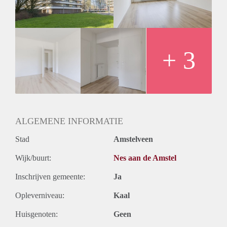
Huurtermijn
Onbepaalde termijn
Oplevering
Kaal
+ 3
ALGEMENE INFORMATIE
Stad
Amstelveen
Wijk/buurt:
Nes aan de Amstel
Inschrijven gemeente:
Ja
Opleverniveau:
Kaal
Huisgenoten:
Geen