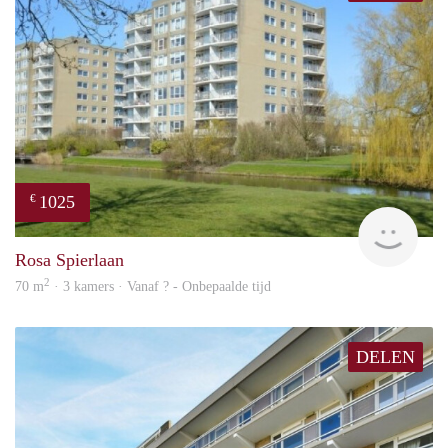
1025
€
finde
Rosa Spierlaan
2
70 m
· 3 kamers · Vanaf ? - Onbepaalde tijd
DELEN