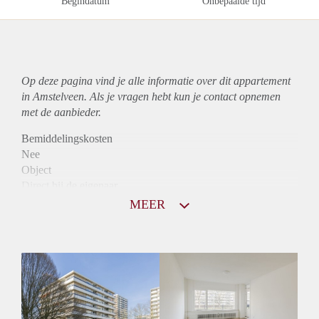
Begindatum
Onbepaalde tijd
Op deze pagina vind je alle informatie over dit
appartement
in Amstelveen. Als je vragen hebt kun je contact opnemen
met de aanbieder.
Bemiddelingskosten
Nee
Object
Direct bij de eigenaar
Borg
MEER
1120
Garantiestelling
Mogelijk
Huurtoeslag
Niet mogelijk
Inkomen eis
3,2 X Maandhuur Bruto