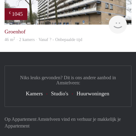
1045
€
Woni
Groenhof
2
46 m
· 2 kamers · Vanaf ? - Onbepaalde tijd
Niks leuks gevonden? Dit is ons andere aanbod in
Amstelveen:
Kamers
Studio's
Huurwoningen
Op Appartement Amstelveen vind en verhuur je makkelijk je
Appartement