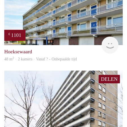
1101
€
Woni
Hoeksewaard
2
48 m
· 2 kamers · Vanaf ? - Onbepaalde tijd
DELEN