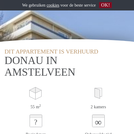
OK!
We gebruiken
cookies
voor de beste service
DIT APPARTEMENT IS VERHUURD
DONAU IN
AMSTELVEEN
2
55 m
2 kamers
∞
?