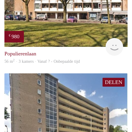
980
€
rent
Populierenlaan
2
56 m
· 3 kamers · Vanaf ? - Onbepaalde tijd
DELEN