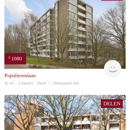
1080
€
finde
Populierenlaan
2
42 m
· 2 kamers · Vanaf ? - Onbepaalde tijd
DELEN