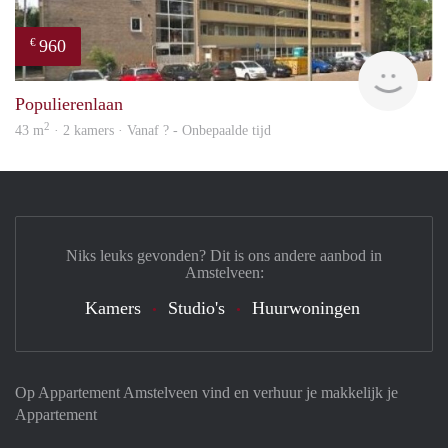
960
€
rent
Populierenlaan
2
43 m
· 2 kamers · Vanaf ? - Onbepaalde tijd
Niks leuks gevonden? Dit is ons andere aanbod in
Amstelveen:
Kamers
Studio's
Huurwoningen
Op Appartement Amstelveen vind en verhuur je makkelijk je
Appartement