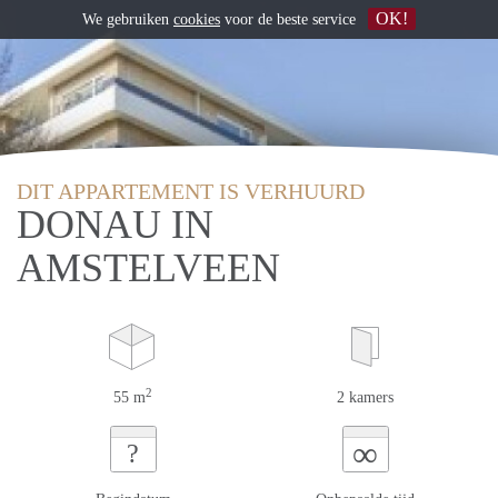
OK!
We gebruiken
cookies
voor de beste service
DIT APPARTEMENT IS VERHUURD
DONAU IN
AMSTELVEEN
2
55 m
2 kamers
∞
?