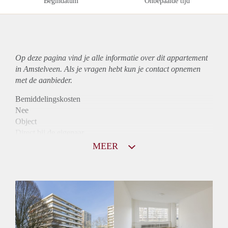
Begindatum
Onbepaalde tijd
Op deze pagina vind je alle informatie over dit
appartement
in Amstelveen. Als je vragen hebt kun je contact opnemen
met de aanbieder.
Bemiddelingskosten
Nee
Object
Direct bij de eigenaar
Borg
MEER
1120
Garantiestelling
Mogelijk
Huurtoeslag
Niet mogelijk
Inkomen eis
3,2 X Maandhuur Bruto