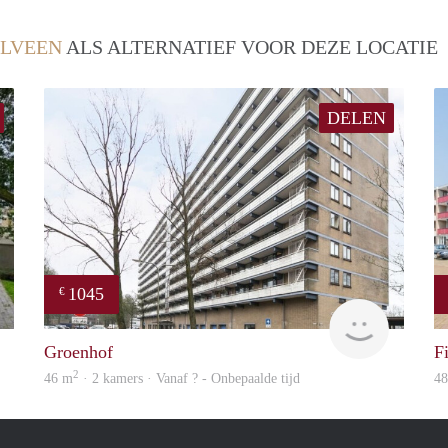
LVEEN
ALS ALTERNATIEF VOOR DEZE LOCATIE
DELEN
1045
€
rent
Woning
Groenhof
F
2
46 m
· 2 kamers · Vanaf ? - Onbepaalde tijd
4