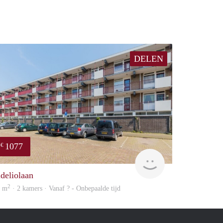
DELEN
1077
€
Woning
ideliolaan
2
8 m
· 2 kamers · Vanaf ? - Onbepaalde tijd