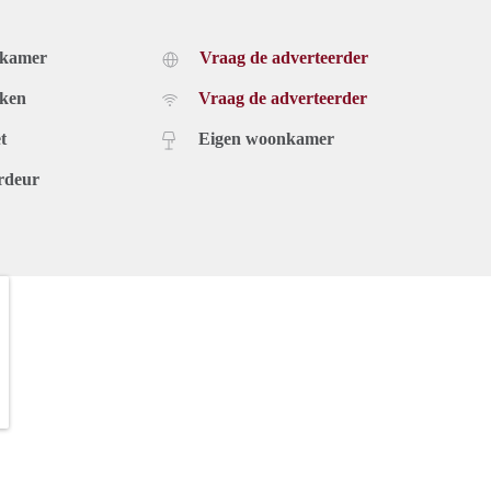
dkamer
Vraag de adverteerder
uken
Vraag de adverteerder
t
Eigen woonkamer
rdeur