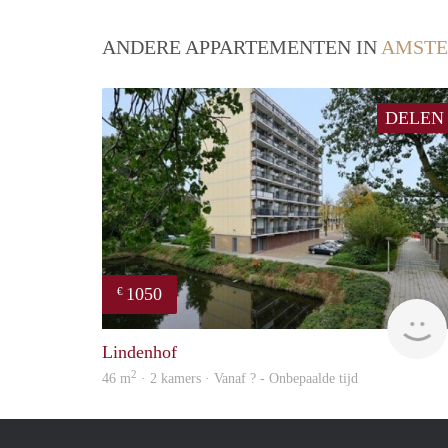
ANDERE APPARTEMENTEN IN
AMSTE
DELEN
1050
€
Lindenhof
2
46 m
· 2 kamers · Vanaf ? - Onbepaalde tijd