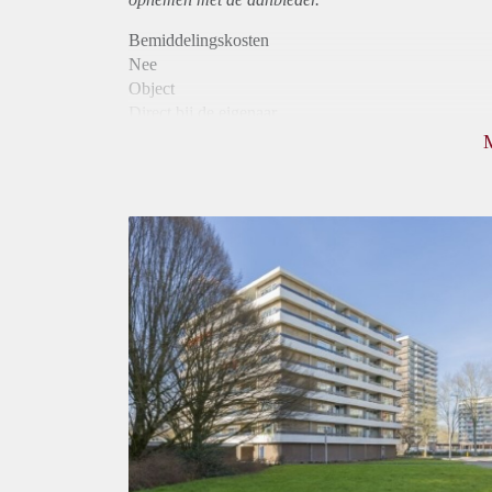
Bemiddelingskosten
Nee
Object
Direct bij de eigenaar
Borg
1120
Garantiestelling
Mogelijk
Huurtoeslag
Niet mogelijk
Inkomen eis
3,2 X Maandhuur Bruto
Huurtermijn
Onbepaalde termijn
Oplevering
Kaal