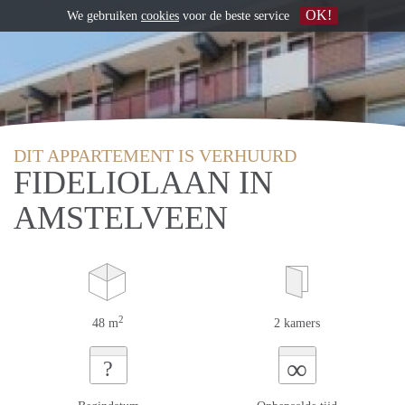
OK!
We gebruiken
cookies
voor de beste service
DIT APPARTEMENT IS VERHUURD
FIDELIOLAAN IN
AMSTELVEEN
2
48 m
2 kamers
∞
?