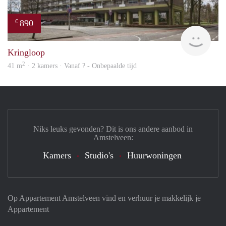
890
€
finde
Kringloop
2
41 m
· 2 kamers · Vanaf ? - Onbepaalde tijd
Niks leuks gevonden? Dit is ons andere aanbod in
Amstelveen:
Kamers
Studio's
Huurwoningen
Op Appartement Amstelveen vind en verhuur je makkelijk je
Appartement