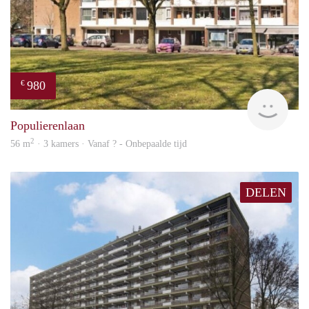
980
€
rent
Populierenlaan
2
56 m
· 3 kamers · Vanaf ? - Onbepaalde tijd
DELEN