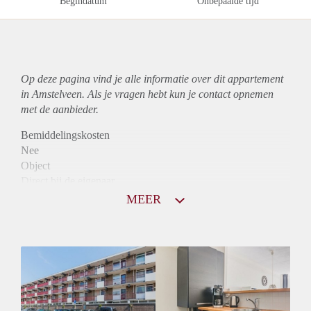
Begindatum
Onbepaalde tijd
Op deze pagina vind je alle informatie over dit
appartement
in Amstelveen. Als je vragen hebt kun je contact opnemen
met de aanbieder.
Bemiddelingskosten
Nee
Object
Direct bij de eigenaar
Borg
MEER
990
Garantiestelling
Mogelijk
Huurtoeslag
Niet mogelijk
Inkomen eis
3,3 X Maandhuur Bruto