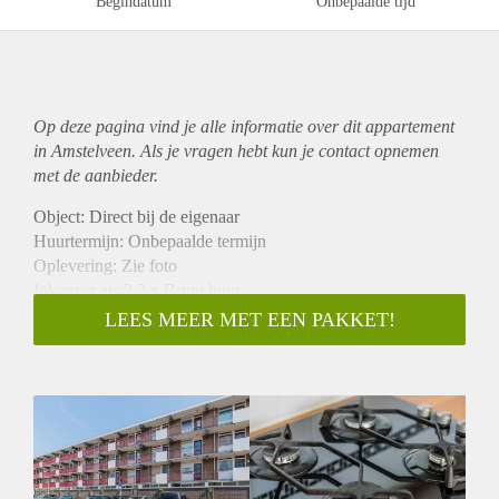
Begindatum
Onbepaalde tijd
Op deze pagina vind je alle informatie over dit
appartement
in Amstelveen. Als je vragen hebt kun je contact opnemen
met de aanbieder.
Object: Direct bij de eigenaar
Huurtermijn: Onbepaalde termijn
Oplevering: Zie foto
Inkomen eis:3,2 x Bruto huur
Garantiestelling mogelijk: Ja
LEES MEER MET EEN PAKKET!
Borg: 1 Maand
Bemiddeling kosten: Nee
Woningdelers toegestaan: Ja
Huisdieren toegestaan: Afhankelijk van de Eigenaar
Huurtoeslag grens: Nee
Geschikt voor studenten: Afhankelijk van de Eigenaar