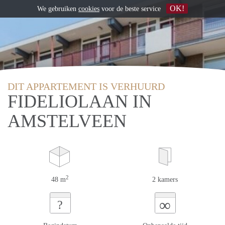
OK!
We gebruiken
cookies
voor de beste service
DIT APPARTEMENT IS VERHUURD
FIDELIOLAAN IN
AMSTELVEEN
2
48 m
2 kamers
∞
?