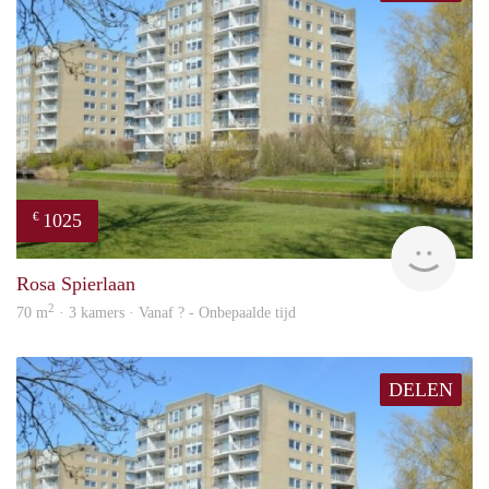
1025
€
rent
Rosa Spierlaan
2
70 m
· 3 kamers · Vanaf ? - Onbepaalde tijd
DELEN