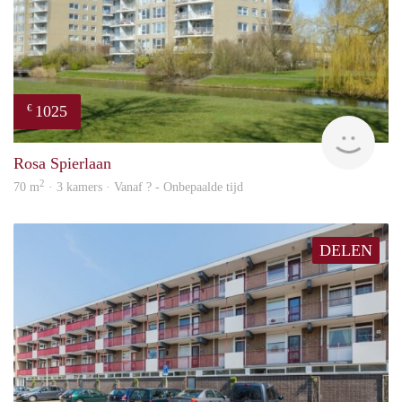
1025
€
finde
Rosa Spierlaan
2
70 m
· 3 kamers · Vanaf ? - Onbepaalde tijd
DELEN