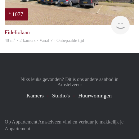
1077
€
Woni
Fideliolaan
2
48 m
· 2 kamers · Vanaf ? - Onbepaalde tijd
Niks leuks gevonden? Dit is ons andere aanbod in
Amstelveen:
Kamers
Studio's
Huurwoningen
Op Appartement Amstelveen vind en verhuur je makkelijk je
Appartement