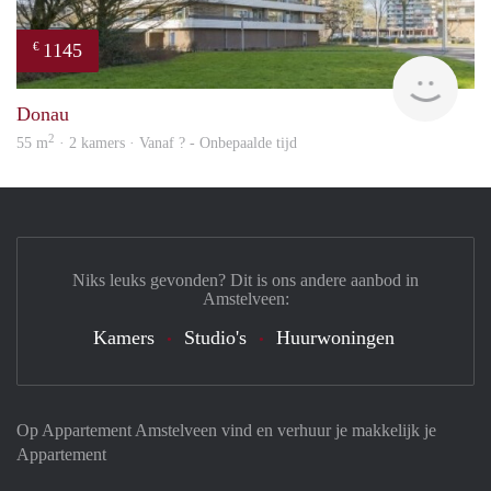
1145
€
finde
Donau
2
55 m
· 2 kamers · Vanaf ? - Onbepaalde tijd
Niks leuks gevonden? Dit is ons andere aanbod in
Amstelveen:
Kamers
Studio's
Huurwoningen
Op Appartement Amstelveen vind en verhuur je makkelijk je
Appartement