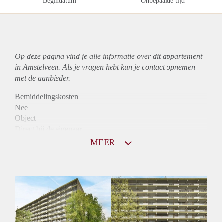
Begindatum
Onbepaalde tijd
Op deze pagina vind je alle informatie over dit
appartement
in Amstelveen. Als je vragen hebt kun je contact opnemen
met de aanbieder.
Bemiddelingskosten
Nee
Object
Direct bij de eigenaar
Borg
MEER
913
Garantiestelling
Mogelijk
Huurtoeslag
Niet mogelijk
Inkomen eis
3,2 X Maandhuur Bruto