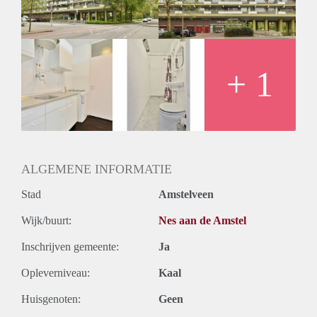
Huurtermijn
Onbepaalde termijn
Oplevering
Kaal
+ 1
ALGEMENE INFORMATIE
Stad
Amstelveen
Wijk/buurt:
Nes aan de Amstel
Inschrijven gemeente:
Ja
Opleverniveau:
Kaal
Huisgenoten:
Geen