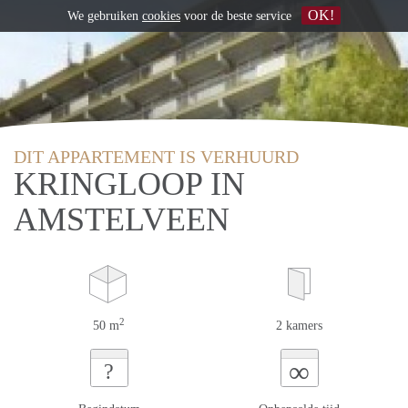
OK!
We gebruiken
cookies
voor de beste service
DIT APPARTEMENT IS VERHUURD
KRINGLOOP IN
AMSTELVEEN
2
50 m
2 kamers
∞
?