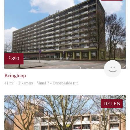
890
€
finde
Kringloop
2
41 m
· 2 kamers · Vanaf ? - Onbepaalde tijd
DELEN