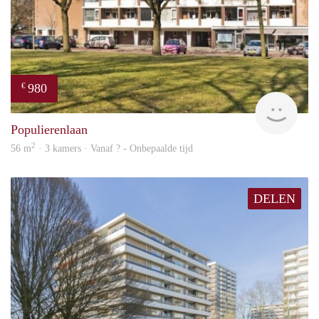
980
€
rent
Populierenlaan
2
56 m
· 3 kamers · Vanaf ? - Onbepaalde tijd
DELEN