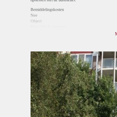
Bemiddelingskosten
Nee
Object
Direct bij de eigenaar
Borg
1025
Garantiestelling
Mogelijk
Huurtoeslag
Niet mogelijk
Inkomen eis
3,0 X Maandhuur Bruto
Huurtermijn
Onbepaalde termijn
Oplevering
Kaal