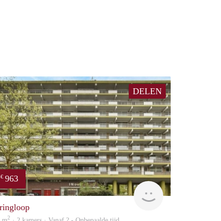
DELEN
963
€
finder
ringloop
2
0 m
· 2 kamers · Vanaf ? - Onbepaalde tijd