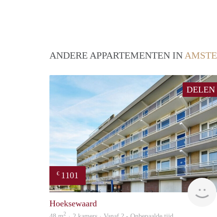
ANDERE APPARTEMENTEN IN
AMSTE
DELEN
1101
€
Hoeksewaard
2
48 m
· 2 kamers · Vanaf ? - Onbepaalde tijd