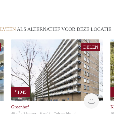
LVEEN
ALS ALTERNATIEF VOOR DEZE LOCATIE
DELEN
1045
€
Woning
Woning
Groenhof
K
2
46 m
· 2 kamers · Vanaf ? - Onbepaalde tijd
5