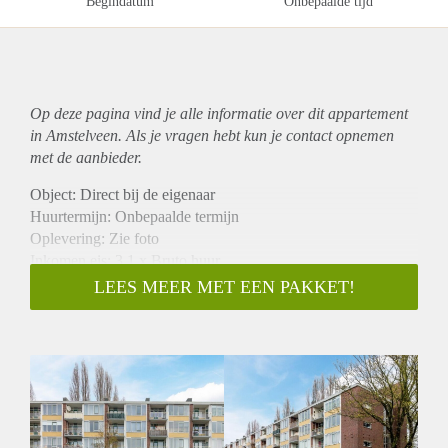
Begindatum
Onbepaalde tijd
Op deze pagina vind je alle informatie over dit
appartement
in Amstelveen. Als je vragen hebt kun je contact opnemen
met de aanbieder.
Object: Direct bij de eigenaar
Huurtermijn: Onbepaalde termijn
Oplevering: Zie foto
Inkomen eis: 3,1 x Bruto huur
Garantiestelling mogelijk: Ja
LEES MEER MET EEN PAKKET!
Borg: 1 Maand
Bemiddeling kosten: Nee
Woningdelers toegestaan: Ja
Huisdieren toegestaan: Afhankelijk van de Eigenaar
Huurtoeslag grens: Nee
Geschikt voor studenten: Afhankelijk van de Eigenaar