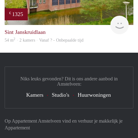
1325
€
Woni
Sint Janskruidlaan
2
54 m
· 2 kamers · Vanaf ? - Onbepaalde tijd
Niks leuks gevonden? Dit is ons andere aanbod in
Amstelveen:
Kamers
Studio's
Huurwoningen
Op Appartement Amstelveen vind en verhuur je makkelijk je
Appartement