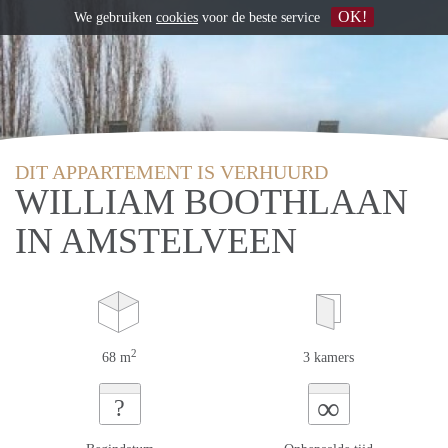
OK!
We gebruiken
cookies
voor de beste service
DIT APPARTEMENT IS VERHUURD
WILLIAM BOOTHLAAN
IN AMSTELVEEN
2
68 m
3 kamers
∞
?