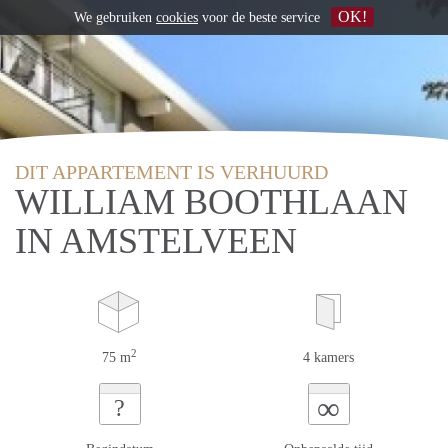
OK!
We gebruiken
cookies
voor de beste service
DIT APPARTEMENT IS VERHUURD
WILLIAM BOOTHLAAN
IN AMSTELVEEN
2
75 m
4 kamers
∞
?