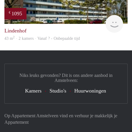
1095
€
finde
Lindenhof
2
43 m
· 2 kamers · Vanaf ? - Onbepaalde tijd
Niks leuks gevonden? Dit is ons andere aanbod in
Amstelveen:
Kamers
Studio's
Huurwoningen
Op Appartement Amstelveen vind en verhuur je makkelijk je
Appartement