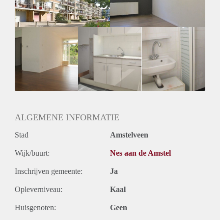
Huurtermijn
Onbepaalde termijn
Oplevering
Kaal
ALGEMENE INFORMATIE
Stad
Amstelveen
Wijk/buurt:
Nes aan de Amstel
Inschrijven gemeente:
Ja
Opleverniveau:
Kaal
Huisgenoten:
Geen