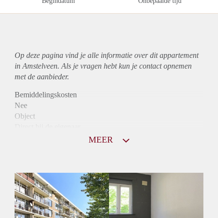
Begindatum
Onbepaalde tijd
Op deze pagina vind je alle informatie over dit
appartement
in Amstelveen. Als je vragen hebt kun je contact opnemen
met de aanbieder.
Bemiddelingskosten
Nee
Object
Direct bij de eigenaar
Borg
MEER
950
Garantiestelling
Mogelijk
Huurtoeslag
Niet mogelijk
Inkomen eis
2,8 X Maandhuur Bruto