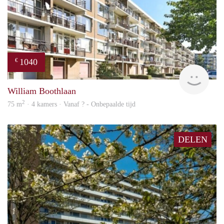
1040
€
rent
William Boothlaan
2
75 m
· 4 kamers · Vanaf ? - Onbepaalde tijd
DELEN