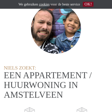
OK!
We gebruiken
cookies
voor de beste service
NIELS ZOEKT:
EEN APPARTEMENT /
HUURWONING IN
AMSTELVEEN