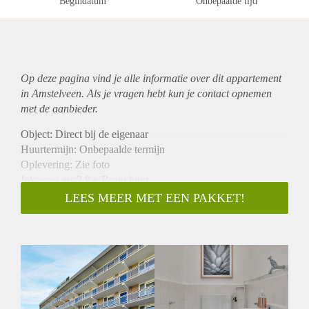
Begindatum
Onbepaalde tijd
Op deze pagina vind je alle informatie over dit
appartement
in Amstelveen. Als je vragen hebt kun je contact opnemen
met de aanbieder.
Object: Direct bij de eigenaar
Huurtermijn: Onbepaalde termijn
Oplevering: Zie foto
Inkomen eis:2,8 x Bruto huur
Garantiestelling mogelijk: Ja
LEES MEER MET EEN PAKKET!
Borg: 1 Maand
Bemiddeling kosten: Nee
Woningdelers toegestaan: Ja
Huisdieren toegestaan: Afhankelijk van de Eigenaar
Huurtoeslag grens: Nee
Geschikt voor studenten: Afhankelijk van de Eigenaar