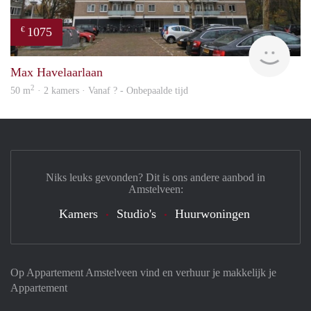
1075
€
Woni
Max Havelaarlaan
2
50 m
· 2 kamers · Vanaf ? - Onbepaalde tijd
Niks leuks gevonden? Dit is ons andere aanbod in
Amstelveen:
Kamers
Studio's
Huurwoningen
Op Appartement Amstelveen vind en verhuur je makkelijk je
Appartement