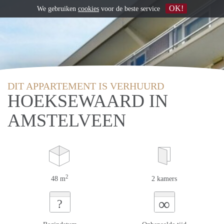
OK!
We gebruiken
cookies
voor de beste service
DIT APPARTEMENT IS VERHUURD
HOEKSEWAARD IN
AMSTELVEEN
2
48 m
2 kamers
∞
?