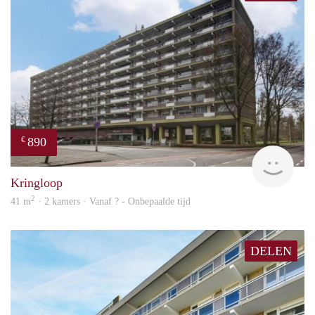
890
€
finde
Kringloop
2
41 m
· 2 kamers · Vanaf ? - Onbepaalde tijd
DELEN