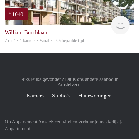
1040
€
rent
William Boothlaan
2
75 m
· 4 kamers · Vanaf ? - Onbepaalde tijd
Niks leuks gevonden? Dit is ons andere aanbod in
Amstelveen:
Kamers
Studio's
Huurwoningen
Op Appartement Amstelveen vind en verhuur je makkelijk je
Appartement