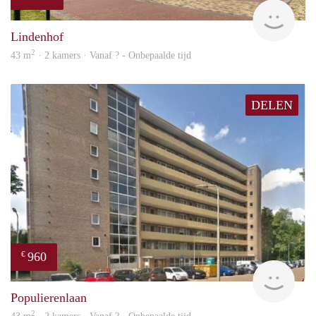
Woni
Lindenhof
2
43 m
· 2 kamers · Vanaf ? - Onbepaalde tijd
DELEN
960
€
finde
Populierenlaan
2