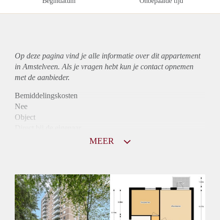
Begindatum
Onbepaalde tijd
Op deze pagina vind je alle informatie over dit
appartement
in Amstelveen. Als je vragen hebt kun je contact opnemen
met de aanbieder.
Bemiddelingskosten
Nee
Object
Direct bij de eigenaar
Borg
MEER
960
Garantiestelling
Mogelijk
Huurtoeslag
Niet mogelijk
Inkomen eis
2,7 X De bruto Huur