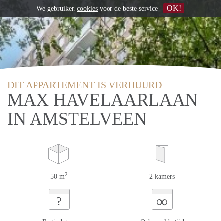
OK!
We gebruiken
cookies
voor de beste service
DIT APPARTEMENT IS VERHUURD
MAX HAVELAARLAAN
IN AMSTELVEEN
2
50 m
2 kamers
∞
?