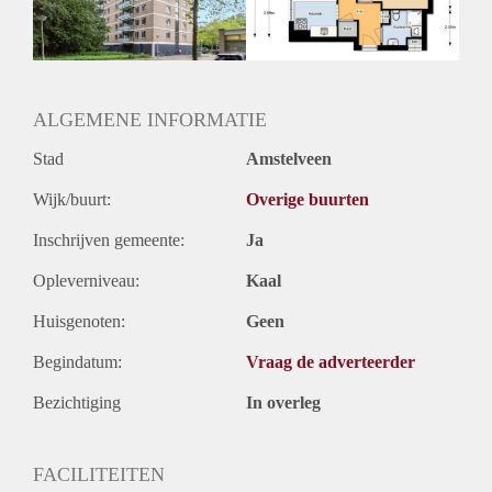
Huurtermijn
Onbepaalde termijn
Oplevering
Kaal
ALGEMENE INFORMATIE
Stad
Amstelveen
Wijk/buurt:
Overige buurten
Inschrijven gemeente:
Ja
Opleverniveau:
Kaal
Huisgenoten:
Geen
Begindatum:
Vraag de adverteerder
Bezichtiging
In overleg
FACILITEITEN