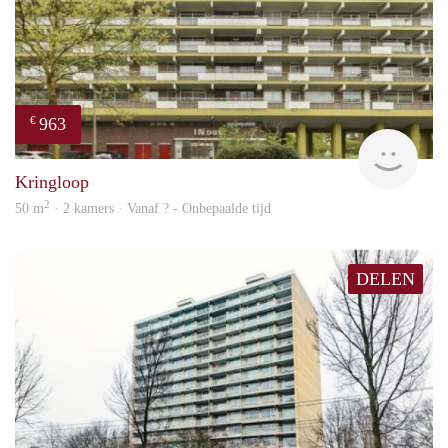
963
€
finde
Kringloop
2
50 m
· 2 kamers · Vanaf ? - Onbepaalde tijd
DELEN