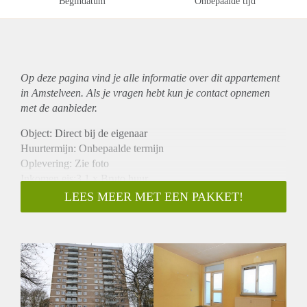
Begindatum
Onbepaalde tijd
Op deze pagina vind je alle informatie over dit
appartement
in Amstelveen. Als je vragen hebt kun je contact opnemen
met de aanbieder.
Object: Direct bij de eigenaar
Huurtermijn: Onbepaalde termijn
Oplevering: Zie foto
Inkomen eis:3,1 x Bruto huur
Garantiestelling mogelijk: Ja
LEES MEER MET EEN PAKKET!
Borg: 1 Maand
Bemiddeling kosten: Nee
Woningdelers toegestaan: Ja
Huisdieren toegestaan: Afhankelijk van de Eigenaar
Huurtoeslag grens: Nee
Geschikt voor studenten: Afhankelijk van de Eigenaar