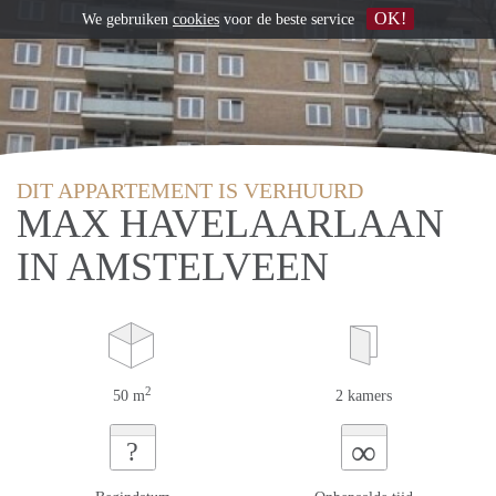
OK!
We gebruiken
cookies
voor de beste service
DIT APPARTEMENT IS VERHUURD
MAX HAVELAARLAAN
IN AMSTELVEEN
2
50 m
2 kamers
∞
?