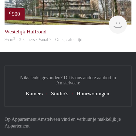
900
€
finde
Westelijk Halfrond
2
95 m
· 3 kamers · Vanaf ? - Onbepaalde tijd
Niks leuks gevonden? Dit is ons andere aanbod in
Amstelveen:
Kamers
Studio's
Huurwoningen
Op Appartement Amstelveen vind en verhuur je makkelijk je
Appartement