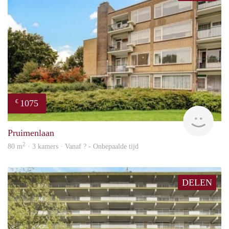
1075
€
finde
Pruimenlaan
2
80 m
· 3 kamers · Vanaf ? - Onbepaalde tijd
DELEN