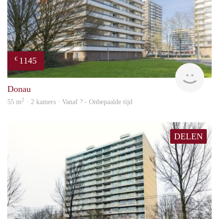
1145
€
finde
Donau
2
55 m
· 2 kamers · Vanaf ? - Onbepaalde tijd
DELEN