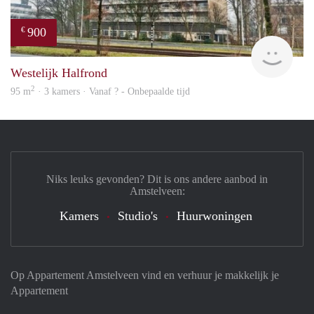
900
€
finde
Westelijk Halfrond
2
95 m
· 3 kamers · Vanaf ? - Onbepaalde tijd
Niks leuks gevonden? Dit is ons andere aanbod in
Amstelveen:
Kamers
Studio's
Huurwoningen
Op Appartement Amstelveen vind en verhuur je makkelijk je
Appartement