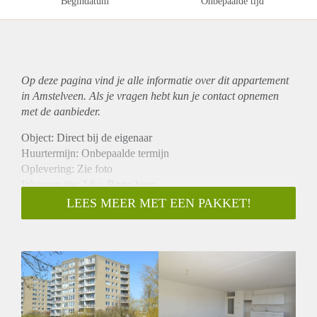
Begindatum
Onbepaalde tijd
Op deze pagina vind je alle informatie over dit
appartement
in Amstelveen. Als je vragen hebt kun je contact opnemen
met de aanbieder.
Object: Direct bij de eigenaar
Huurtermijn: Onbepaalde termijn
Oplevering: Zie foto
Inkomen eis: 2,6 x Bruto huur
Garantiestelling mogelijk: Ja
LEES MEER MET EEN PAKKET!
Borg: 1 Maand
Bemiddeling kosten: Nee
Woningdelers toegestaan: Ja
Huisdieren toegestaan: Afhankelijk van de Eigenaar
Huurtoeslag grens: Nee
Geschikt voor studenten: Afhankelijk van de Eigenaar