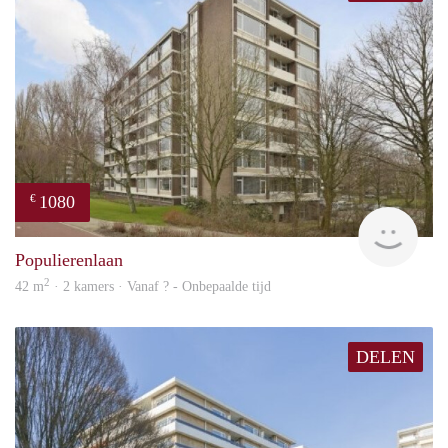
1080
€
finde
Populierenlaan
2
42 m
· 2 kamers · Vanaf ? - Onbepaalde tijd
DELEN