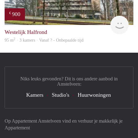
900
€
finde
Westelijk Halfrond
2
95 m
· 3 kamers · Vanaf ? - Onbepaalde tijd
Niks leuks gevonden? Dit is ons andere aanbod in
Amstelveen:
Kamers
Studio's
Huurwoningen
Op Appartement Amstelveen vind en verhuur je makkelijk je
Appartement