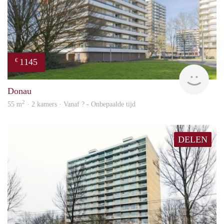
1145
€
finde
Donau
2
55 m
· 2 kamers · Vanaf ? - Onbepaalde tijd
DELEN