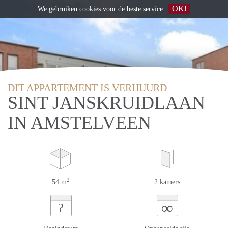
OK!
We gebruiken
cookies
voor de beste service
DIT APPARTEMENT IS VERHUURD
SINT JANSKRUIDLAAN
IN AMSTELVEEN
2
54 m
2 kamers
∞
?