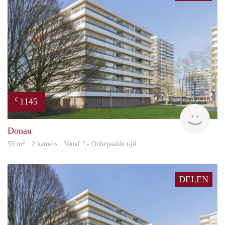
1145
€
Woni
Donau
2
55 m
· 2 kamers · Vanaf ? - Onbepaalde tijd
DELEN