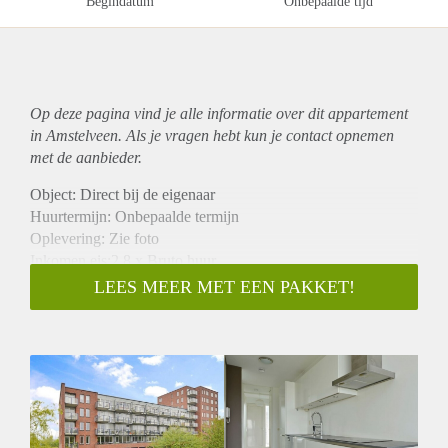
Begindatum
Onbepaalde tijd
Op deze pagina vind je alle informatie over dit
appartement
in Amstelveen. Als je vragen hebt kun je contact opnemen
met de aanbieder.
Object: Direct bij de eigenaar
Huurtermijn: Onbepaalde termijn
Oplevering: Zie foto
Inkomen eis:2,8 x Bruto huur
Garantiestelling mogelijk: Ja
LEES MEER MET EEN PAKKET!
Borg: 1 Maand
Bemiddeling kosten: Nee
Woningdelers toegestaan: Ja
Huisdieren toegestaan: Afhankelijk van de Eigenaar
Huurtoeslag grens: Nee
Geschikt voor studenten: Afhankelijk van de Eigenaar