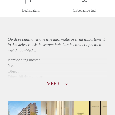
Begindatum
Onbepaalde tijd
Op deze pagina vind je alle informatie over dit
appartement
in Amstelveen. Als je vragen hebt kun je contact opnemen
met de aanbieder.
Bemiddelingskosten
Nee
Object
Direct bij de eigenaar
Borg
MEER
1125
Garantiestelling
Mogelijk
Huurtoeslag
Niet mogelijk