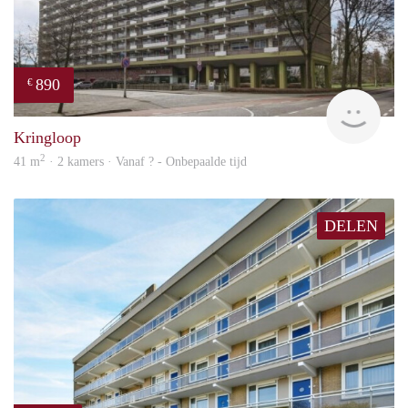
890
€
finde
Kringloop
2
41 m
· 2 kamers · Vanaf ? - Onbepaalde tijd
DELEN