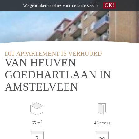
OK!
We gebruiken
cookies
voor de beste service
DIT APPARTEMENT IS VERHUURD
VAN HEUVEN
GOEDHARTLAAN IN
AMSTELVEEN
2
65 m
4 kamers
∞
?