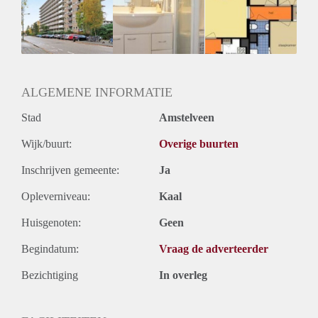
Inkomen eis
3,1 X Maandhuur Bruto
Huurtermijn
Onbepaalde termijn
Oplevering
Kaal
ALGEMENE INFORMATIE
Stad
Amstelveen
Wijk/buurt:
Overige buurten
Inschrijven gemeente:
Ja
Opleverniveau:
Kaal
Huisgenoten:
Geen
Begindatum:
Vraag de adverteerder
Bezichtiging
In overleg