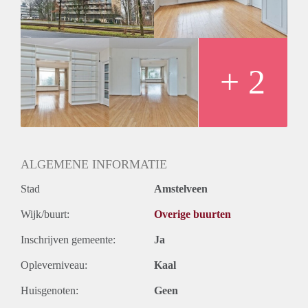
Huurtermijn
Onbepaalde termijn
Oplevering
Kaal
+ 2
ALGEMENE INFORMATIE
Stad
Amstelveen
Wijk/buurt:
Overige buurten
Inschrijven gemeente:
Ja
Opleverniveau:
Kaal
Huisgenoten:
Geen