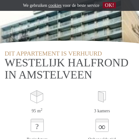
OK!
We gebruiken
cookies
voor de beste service
DIT APPARTEMENT IS VERHUURD
WESTELIJK HALFROND
IN AMSTELVEEN
2
95 m
3 kamers
∞
?