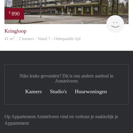
890
€
finde
Kringloop
2
41 m
· 2 kamers · Vanaf ? - Onbepaalde tijd
Niks leuks gevonden? Dit is ons andere aanbod in
Amstelveen:
Kamers
Studio's
Huurwoningen
Op Appartement Amstelveen vind en verhuur je makkelijk je
Appartement