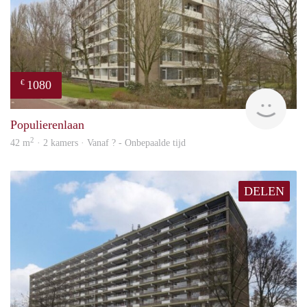
1080
€
finde
Populierenlaan
2
42 m
· 2 kamers · Vanaf ? - Onbepaalde tijd
DELEN