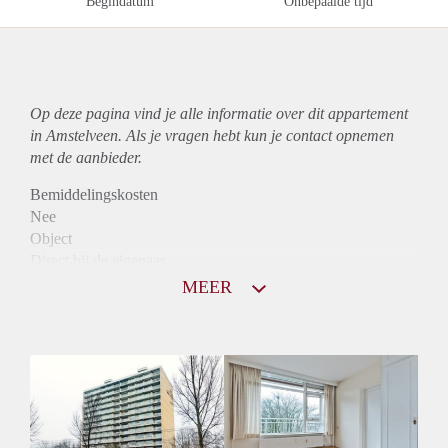
Begindatum
Onbepaalde tijd
Op deze pagina vind je alle informatie over dit
appartement
in Amstelveen. Als je vragen hebt kun je contact opnemen
met de aanbieder.
Bemiddelingskosten
Nee
Object
Direct bij de eigenaar
Borg
MEER
915
Garantiestelling
Mogelijk
Huurtoeslag
Niet mogelijk
Inkomen eis
3,1 X Maandhuur Bruto