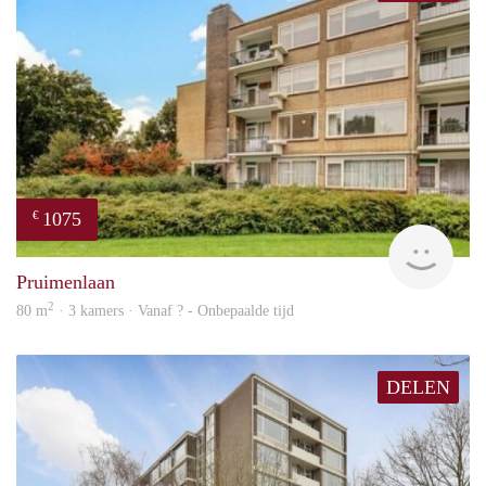
1075
€
finde
Pruimenlaan
2
80 m
· 3 kamers · Vanaf ? - Onbepaalde tijd
DELEN