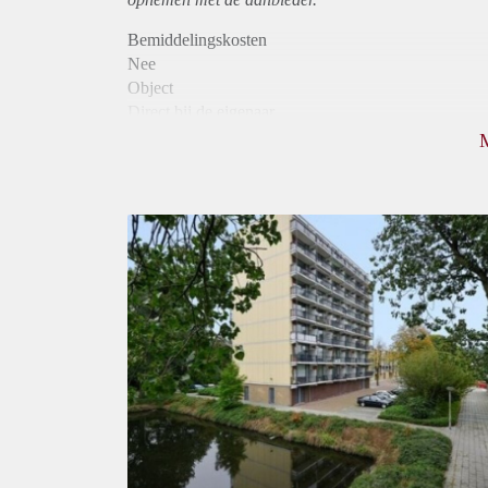
Bemiddelingskosten
Nee
Object
Direct bij de eigenaar
Borg
975
Garantiestelling
Mogelijk
Huurtoeslag
Niet mogelijk
Inkomen eis
2,8 X Maandhuur Bruto
Huurtermijn
Onbepaalde termijn
Oplevering
Kaal