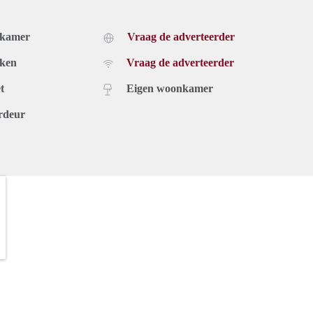
dkamer
Vraag de adverteerder
uken
Vraag de adverteerder
t
Eigen woonkamer
rdeur