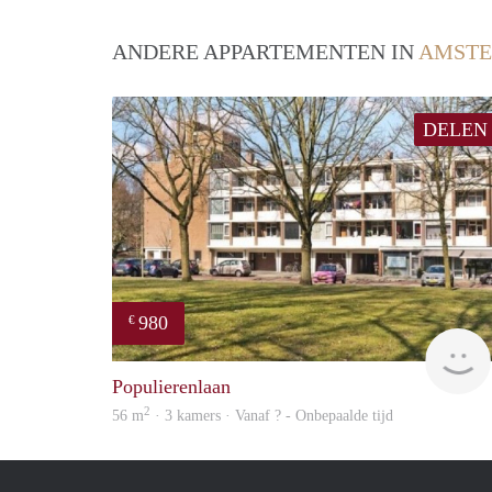
ANDERE APPARTEMENTEN IN
AMSTE
DELEN
980
€
Populierenlaan
2
56 m
· 3 kamers · Vanaf ? - Onbepaalde tijd