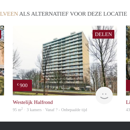
LVEEN
ALS ALTERNATIEF VOOR DEZE LOCATIE
DELEN
900
€
rent
finder
Westelijk Halfrond
L
2
95 m
· 3 kamers · Vanaf ? - Onbepaalde tijd
4