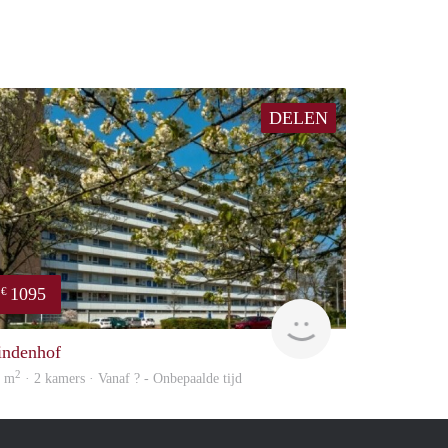
DELEN
1095
€
finder
indenhof
2
3 m
· 2 kamers · Vanaf ? - Onbepaalde tijd