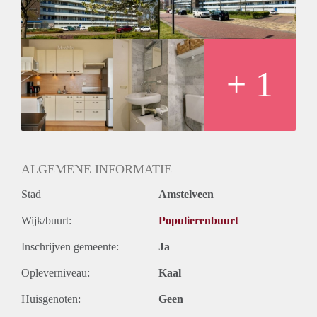
Huurtermijn
Onbepaalde termijn
Oplevering
Kaal
+ 1
ALGEMENE INFORMATIE
Stad
Amstelveen
Wijk/buurt:
Populierenbuurt
Inschrijven gemeente:
Ja
Opleverniveau:
Kaal
Huisgenoten:
Geen