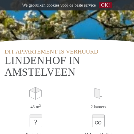
OK!
We gebruiken
cookies
voor de beste service
DIT APPARTEMENT IS VERHUURD
LINDENHOF IN
AMSTELVEEN
2
43 m
2 kamers
∞
?