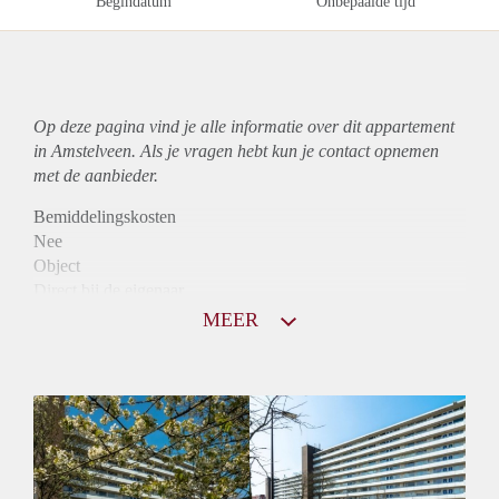
Begindatum
Onbepaalde tijd
Op deze pagina vind je alle informatie over dit
appartement
in Amstelveen. Als je vragen hebt kun je contact opnemen
met de aanbieder.
Bemiddelingskosten
Nee
Object
Direct bij de eigenaar
Borg
MEER
1070
Garantiestelling
Mogelijk
Huurtoeslag
Niet mogelijk
Inkomen eis
3,1 X Maandhuur Bruto