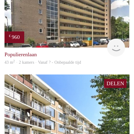
960
€
finde
Populierenlaan
2
43 m
· 2 kamers · Vanaf ? - Onbepaalde tijd
DELEN