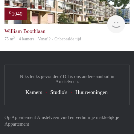
1040
€
rent
William Boothlaan
2
75 m
· 4 kamers · Vanaf ? - Onbepaalde tijd
Niks leuks gevonden? Dit is ons andere aanbod in
Amstelveen:
Kamers
Studio's
Huurwoningen
Op Appartement Amstelveen vind en verhuur je makkelijk je
Appartement