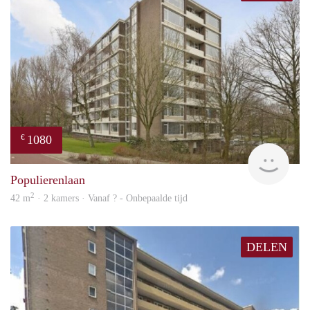
1080
€
finde
Populierenlaan
2
42 m
· 2 kamers · Vanaf ? - Onbepaalde tijd
DELEN