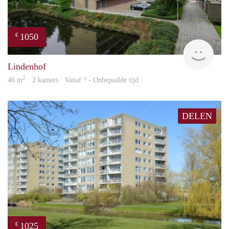
1050
€
rent
Lindenhof
2
46 m
· 2 kamers · Vanaf ? - Onbepaalde tijd
DELEN
1025
€