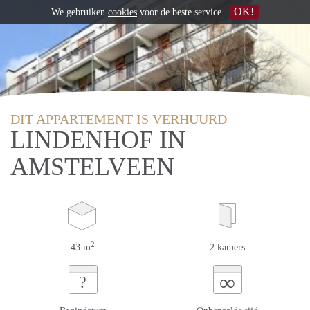
OK!
We gebruiken
cookies
voor de beste service
DIT APPARTEMENT IS VERHUURD
LINDENHOF IN
AMSTELVEEN
2
43 m
2 kamers
∞
?