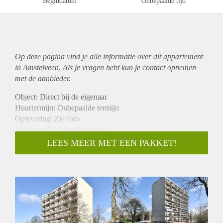
Begindatum
Onbepaalde tijd
Op deze pagina vind je alle informatie over dit
appartement
in Amstelveen. Als je vragen hebt kun je contact opnemen
met de aanbieder.
Object: Direct bij de eigenaar
Huurtermijn: Onbepaalde termijn
Oplevering: Zie foto
Inkomen eis: 3,0 x Bruto huur
Garantiestelling mogelijk: Ja
LEES MEER MET EEN PAKKET!
Borg: 1 Maand
Bemiddeling kosten: Nee
Woningdelers toegestaan: Ja
Huisdieren toegestaan: Afhankelijk van de Eigenaar
Huurtoeslag grens: Nee
Geschikt voor studenten: Afhankelijk van de Eigenaar