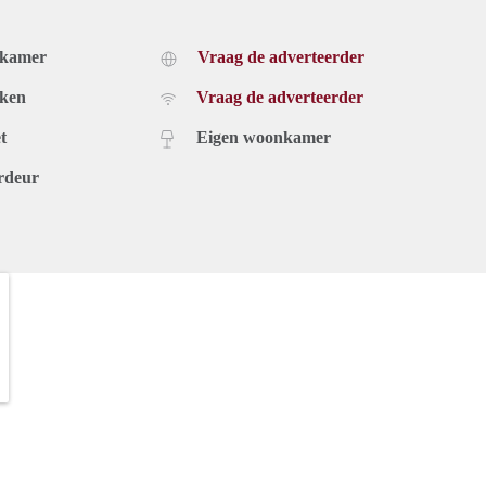
dkamer
Vraag de adverteerder
uken
Vraag de adverteerder
t
Eigen woonkamer
rdeur