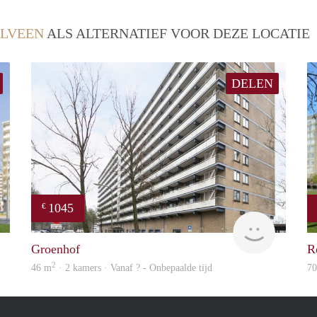
LVEEN
ALS ALTERNATIEF VOOR DEZE LOCATIE
DELEN
1045
€
Woning
Woning
Groenhof
R
2
46 m
· 2 kamers · Vanaf ? - Onbepaalde tijd
7