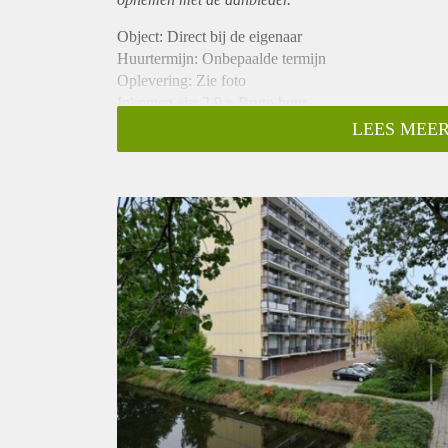
Object: Direct bij de eigenaar
Huurtermijn: Onbepaalde termijn
Oplevering: Zie foto
Inkomen eis: 2,9 x Bruto huur
Garantiestelling mogelijk: Ja
LEES MEER
Borg: 1 Maand
Bemiddeling kosten: Nee
Woningdelers toegestaan: Ja
Huisdieren toegestaan: Afhankelijk van de Eigenaar
Huurtoeslag grens: Nee
Geschikt voor studenten: Afhankelijk van de Eigena