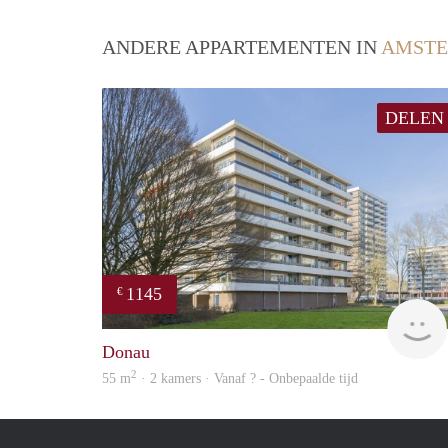
ANDERE APPARTEMENTEN IN
AMSTE
DELEN
1145
€
Donau
2
55 m
· 2 kamers · Vanaf ? - Onbepaalde tijd