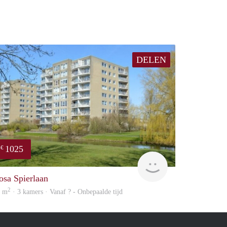
DELEN
1025
€
finder
osa Spierlaan
2
0 m
· 3 kamers · Vanaf ? - Onbepaalde tijd