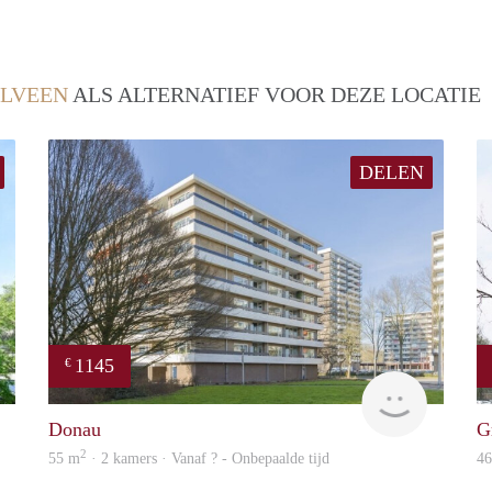
LVEEN
ALS ALTERNATIEF VOOR DEZE LOCATIE
DELEN
1145
€
rent
Woning
Donau
G
2
55 m
· 2 kamers · Vanaf ? - Onbepaalde tijd
4