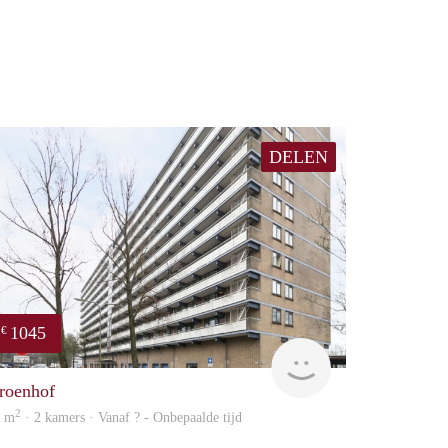
DELEN
1045
€
Woning
roenhof
2
6 m
· 2 kamers · Vanaf ? - Onbepaalde tijd