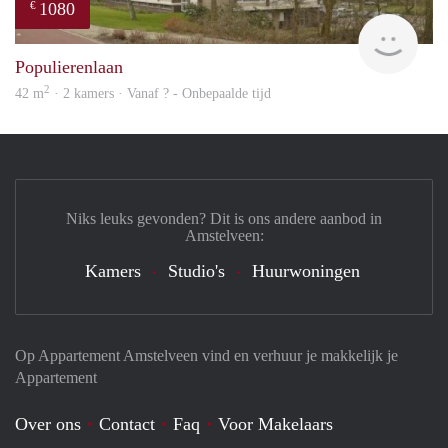
1080
€
finde
Populierenlaan
2
42 m
· 2 kamers · Vanaf ? - Onbepaalde tijd
Niks leuks gevonden? Dit is ons andere aanbod in
Amstelveen:
Kamers
Studio's
Huurwoningen
Op Appartement Amstelveen vind en verhuur je makkelijk je
Appartement
Over ons
Contact
Faq
Voor Makelaars