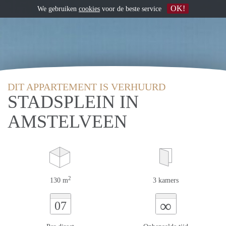
OK!
We gebruiken
cookies
voor de beste service
DIT APPARTEMENT IS VERHUURD
STADSPLEIN IN
AMSTELVEEN
2
130 m
3 kamers
∞
07