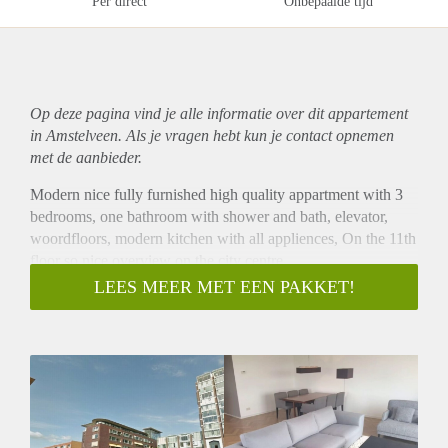
Per direct
Onbepaalde tijd
Op deze pagina vind je alle informatie over dit
appartement
in Amstelveen. Als je vragen hebt kun je contact opnemen
met de aanbieder.
Modern nice fully furnished high quality appartment with 3
bedrooms, one bathroom with shower and bath, elevator,
woordfloors, modern kitchen with all appliences, On the 11th
floor so nice overview on the city centre.
Quality of public transportation: Good
LEES MEER MET EEN PAKKET!
Construction year of the building: 1998
Also in this rental apartment:
- Parking possibility: Permit (no waiting list) Parking can be
rented for € 212,00 extra in the communual parking garage)
- Storage: box