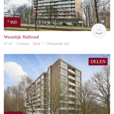
900
€
finde
Westelijk Halfrond
2
95 m
· 3 kamers · Vanaf ? - Onbepaalde tijd
DELEN