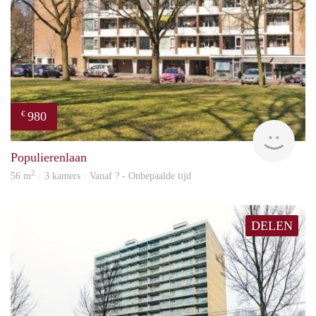
980
€
rent
Populierenlaan
2
56 m
· 3 kamers · Vanaf ? - Onbepaalde tijd
DELEN