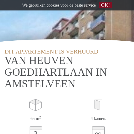
OK!
We gebruiken
cookies
voor de beste service
DIT APPARTEMENT IS VERHUURD
VAN HEUVEN
GOEDHARTLAAN IN
AMSTELVEEN
2
65 m
4 kamers
∞
?