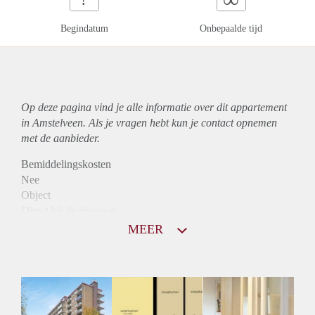
Begindatum
Onbepaalde tijd
Op deze pagina vind je alle informatie over dit
appartement
in Amstelveen. Als je vragen hebt kun je contact opnemen
met de aanbieder.
Bemiddelingskosten
Nee
Object
Direct bij de eigenaar
Borg
MEER
1200
Garantiestelling
Mogelijk
Huurtoeslag
Niet mogelijk