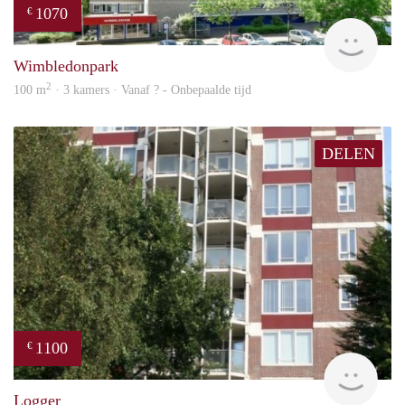
1070
€
rent
Wimbledonpark
2
100 m
· 3 kamers · Vanaf ? - Onbepaalde tijd
DELEN
1100
€
rent
Logger