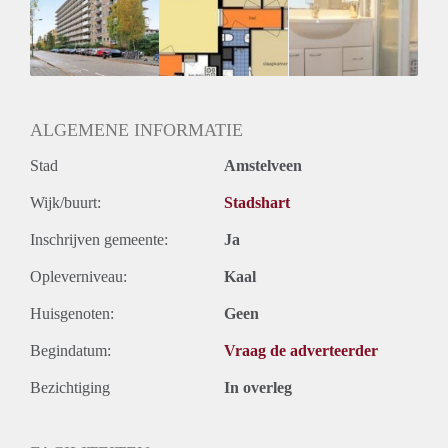
Inkomen eis
2,9 X Maandhuur Bruto
Huurtermijn
Onbepaalde termijn
Oplevering
Kaal
ALGEMENE INFORMATIE
Stad
Amstelveen
Wijk/buurt:
Stadshart
Inschrijven gemeente:
Ja
Opleverniveau:
Kaal
Huisgenoten:
Geen
Begindatum:
Vraag de adverteerder
Bezichtiging
In overleg