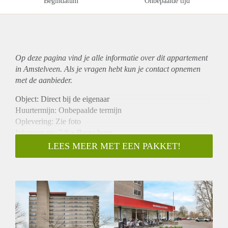
Begindatum
Onbepaalde tijd
Op deze pagina vind je alle informatie over dit
appartement
in Amstelveen. Als je vragen hebt kun je contact opnemen
met de aanbieder.
Object: Direct bij de eigenaar
Huurtermijn: Onbepaalde termijn
Oplevering: Zie foto
Inkomen eis: 2,9 x Bruto huur
Garantiestelling mogelijk: Ja
LEES MEER MET EEN PAKKET!
Borg: 1 Maand
Bemiddeling kosten: Nee
Woningdelers toegestaan: Ja
Huisdieren toegestaan: Afhankelijk van de Eigenaar
Huurtoeslag grens: Nee
Geschikt voor studenten: Afhankelijk van de Eigenaar