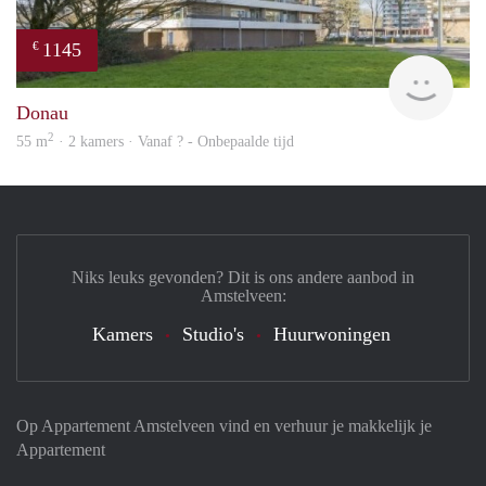
1145
€
finde
Donau
2
55 m
· 2 kamers · Vanaf ? - Onbepaalde tijd
Niks leuks gevonden? Dit is ons andere aanbod in
Amstelveen:
Kamers
Studio's
Huurwoningen
Op Appartement Amstelveen vind en verhuur je makkelijk je
Appartement