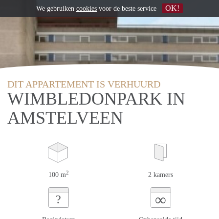
OK!
We gebruiken
cookies
voor de beste service
DIT APPARTEMENT IS VERHUURD
WIMBLEDONPARK IN
AMSTELVEEN
2
100 m
2 kamers
∞
?