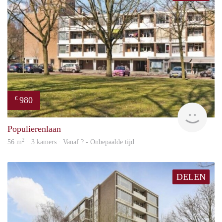
980
€
rent
Populierenlaan
2
56 m
· 3 kamers · Vanaf ? - Onbepaalde tijd
DELEN