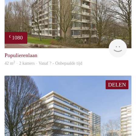
1080
€
finde
Populierenlaan
2
42 m
· 2 kamers · Vanaf ? - Onbepaalde tijd
DELEN